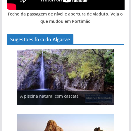
Fecho da passagem de nível e abertura de viaduto. Veja o
que mudou em Portimão
Sugestões fora do Algarve
A aldeia mais portuguesa de Portugal (com
A piscina natural com cascata
vídeo)
As portas do rio Tejo (com vídeo)