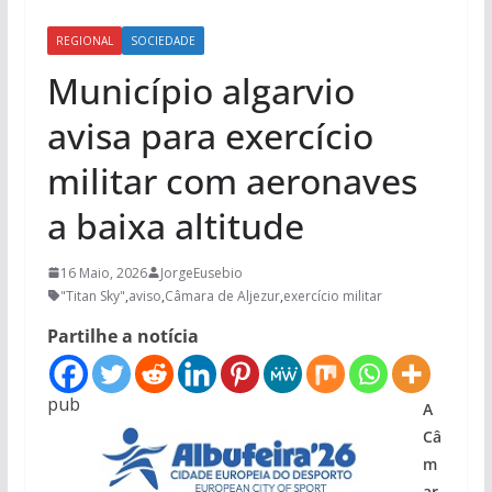
REGIONAL
SOCIEDADE
Município algarvio
avisa para exercício
militar com aeronaves
a baixa altitude
16 Maio, 2026
JorgeEusebio
"Titan Sky"
,
aviso
,
Câmara de Aljezur
,
exercício militar
Partilhe a notícia
pub
A
Câ
m
ar