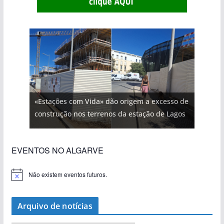
«Estações com Vida» dão origem a excesso de
construção nos terrenos da estação de Lagos
EVENTOS NO ALGARVE
Não existem eventos futuros.
A
v
i
s
Arquivo de notícias
o