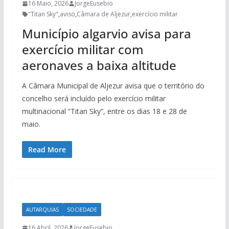
16 Maio, 2026
JorgeEusebio
"Titan Sky"
,
aviso
,
Câmara de Aljezur
,
exercício militar
Município algarvio avisa para
exercício militar com
aeronaves a baixa altitude
A Câmara Municipal de Aljezur avisa que o território do
concelho será incluído pelo exercício militar
multinacional “Titan Sky”, entre os dias 18 e 28 de
maio.
Read More
AUTARQUIAS
SOCIEDADE
16 Abril, 2026
JorgeEusebio