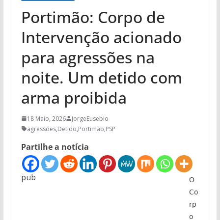
Portimão: Corpo de
Intervenção acionado
para agressões na
noite. Um detido com
arma proibida
18 Maio, 2026
JorgeEusebio
agressões
,
Detido
,
Portimão
,
PSP
Partilhe a notícia
pub
𝖮
𝖢𝗈
𝗋𝗉
𝗈