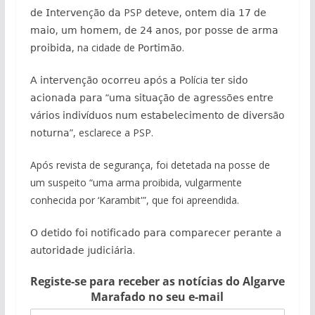
𝖽𝖾 𝖨𝗇𝗍𝖾𝗋𝗏𝖾𝗇çã𝗈 𝖽𝖺 PSP 𝖽𝖾𝗍𝖾𝗏𝖾, 𝗈𝗇𝗍𝖾𝗆 𝖽𝗂𝖺 𝟣𝟩 𝖽𝖾
𝗆𝖺𝗂𝗈, 𝗎𝗆 𝗁𝗈𝗆𝖾𝗆, 𝖽𝖾 𝟤𝟦 𝖺𝗇𝗈s, 𝗉𝗈𝗋 𝗉𝗈𝗌𝗌𝖾 𝖽𝖾 𝖺𝗋𝗆𝖺
𝗉𝗋𝗈𝗂𝖻𝗂𝖽𝖺, na cidade de 𝖯𝗈𝗋𝗍𝗂𝗆ã𝗈.
𝖠 𝗂𝗇𝗍𝖾𝗋𝗏𝖾𝗇çã𝗈 𝗈𝖼𝗈𝗋𝗋𝖾𝗎 𝖺𝗉ó𝗌 𝖺 𝖯olícia 𝗍𝖾𝗋 𝗌𝗂𝖽𝗈
𝖺𝖼𝗂𝗈𝗇𝖺𝖽𝖺 𝗉𝖺𝗋𝖺 “𝗎𝗆𝖺 𝗌𝗂𝗍𝗎𝖺çã𝗈 𝖽𝖾 𝖺𝗀𝗋𝖾𝗌𝗌õ𝖾𝗌 𝖾𝗇𝗍𝗋𝖾
𝗏á𝗋𝗂𝗈𝗌 𝗂𝗇𝖽𝗂𝗏í𝖽𝗎𝗈𝗌 𝗇𝗎𝗆 𝖾𝗌𝗍𝖺𝖻𝖾𝗅𝖾𝖼𝗂𝗆𝖾𝗇𝗍𝗈 𝖽𝖾 𝖽𝗂𝗏𝖾𝗋𝗌ã𝗈
𝗇𝗈𝗍𝗎𝗋𝗇𝖺”, esclarece a PSP.
Após revista de segurança, foi detetada na posse de
um suspeito “uma arma proibida, vulgarmente
conhecida por ‘Karambit'”, que foi apreendida.
𝖮 𝖽𝖾𝗍𝗂𝖽𝗈 𝖿𝗈𝗂 𝗇𝗈𝗍𝗂𝖿𝗂𝖼𝖺𝖽𝗈 𝗉𝖺𝗋𝖺 𝖼𝗈𝗆𝗉𝖺𝗋𝖾𝖼𝖾𝗋 𝗉𝖾𝗋𝖺𝗇𝗍𝖾 a
a𝗎𝗍𝗈𝗋𝗂𝖽𝖺𝖽𝖾 j𝗎𝖽𝗂𝖼𝗂á𝗋𝗂𝖺.
Registe-se para receber as notícias do Algarve
Marafado no seu e-mail