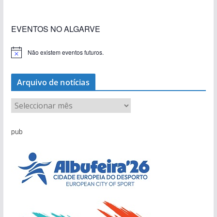
EVENTOS NO ALGARVE
Não existem eventos futuros.
A
v
i
s
Arquivo de notícias
o
A
r
q
pub
u
i
v
o
d
e
n