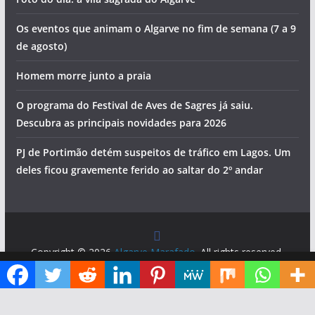
Os eventos que animam o Algarve no fim de semana (7 a 9
de agosto)
Homem morre junto a praia
O programa do Festival de Aves de Sagres já saiu.
Descubra as principais novidades para 2026
PJ de Portimão detém suspeitos de tráfico em Lagos. Um
deles ficou gravemente ferido ao saltar do 2º andar
Copyright © 2026
Algarve Marafado
. All rights reserved.
Theme:
ColorMag
by ThemeGrill. Powered by
WordPress
.
Diga ao Google que o Algarve Marafado é uma das suas fontes de informação preferidas