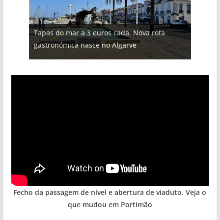
Projeto milionário: investimento de 108
Tapas do mar a 3 euros cada. Nova rota
Tempestades roubam areia de praias e põem
milhões de euros na construção de dois
Foto do dia: uma cidade algarvia que cresceu
Milagre da água. Fontes emblemáticas do
gastronómica nasce no Algarve
arribas em risco no Algarve (com vídeo)
hotéis (com vídeo)
entre redes e fábricas
Algarve voltam a ter vida (com vídeo)
Fecho da passagem de nível e abertura de viaduto. Veja o
que mudou em Portimão