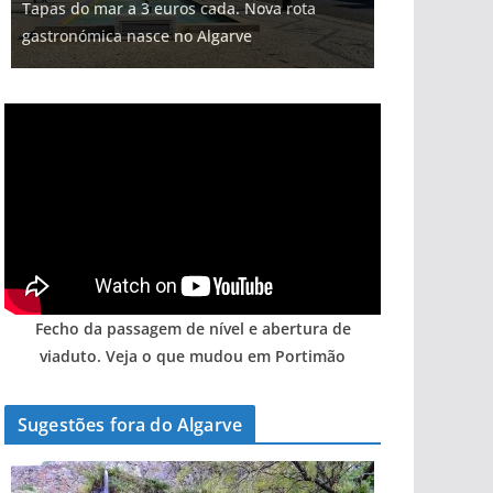
Tempestades roubam areia de praias e põem
Milagre da água. Fontes emblemáticas do
Tapas do mar a 3 euros cada. Nova rota
milhões de euros na construção de dois
Foto do dia: uma cidade algarvia que cresceu
arribas em risco no Algarve (com vídeo)
Algarve voltam a ter vida (com vídeo)
gastronómica nasce no Algarve
hotéis (com vídeo)
entre redes e fábricas
Fecho da passagem de nível e abertura de
viaduto. Veja o que mudou em Portimão
Sugestões fora do Algarve