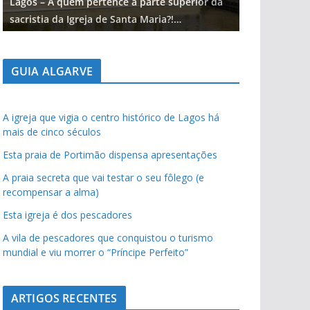
Lagos – A quem pertence a parte superior da
Lagos – A qu
sacristia da Igreja de Santa Maria?!…
sacristia da 
GUIA ALGARVE
A igreja que vigia o centro histórico de Lagos há
mais de cinco séculos
Esta praia de Portimão dispensa apresentações
A praia secreta que vai testar o seu fôlego (e
recompensar a alma)
Esta igreja é dos pescadores
A vila de pescadores que conquistou o turismo
mundial e viu morrer o “Príncipe Perfeito”
ARTIGOS RECENTES