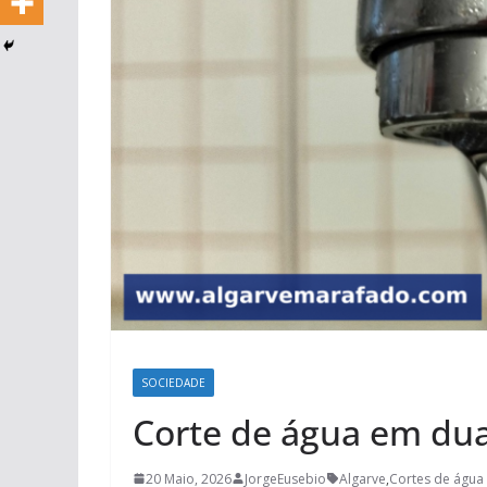
SOCIEDADE
Corte de água em dua
20 Maio, 2026
JorgeEusebio
Algarve
,
Cortes de água