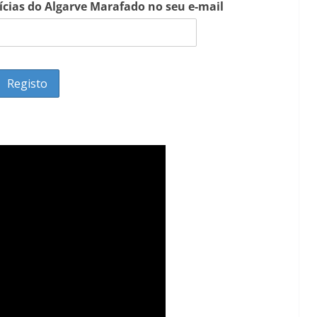
Lagos – A quem pertence a parte superior da
tícias do Algarve Marafado no seu e-mail
sacristia da Igreja de Santa Maria?!…