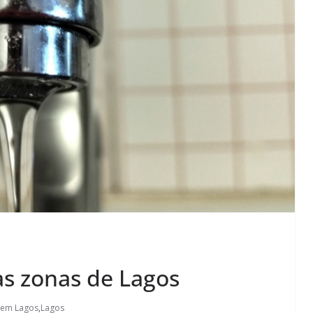
s zonas de Lagos
 em Lagos
,
Lagos