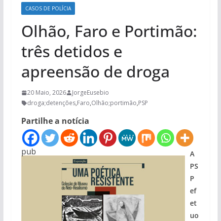
CASOS DE POLÍCIA
Olhão, Faro e Portimão:
três detidos e
apreensão de droga
20 Maio, 2026
JorgeEusebio
droga;detenções
,
Faro
,
Olhão;portimão
,
PSP
Partilhe a notícia
pub
A
PS
P
ef
et
uo