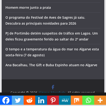
Homem morre junto a praia
O programa do Festival de Aves de Sagres já saiu.
Descubra as principais novidades para 2026
PJ de Portimão detém suspeitos de tráfico em Lagos. Um
deles ficou gravemente ferido ao saltar do 2º andar
O tempo e a temperatura da água do mar no Algarve esta
sexta-feira (7 de agosto)
Ana Bacalhau, The Gift e Buba Espinho atuam no Algarve
Copyright © 2026
Algarve Marafado
. All rights reserved.
Theme:
ColorMag
by ThemeGrill. Powered by
WordPress
.
Diga ao Google que o Algarve Marafado é uma das suas fontes de informação preferidas