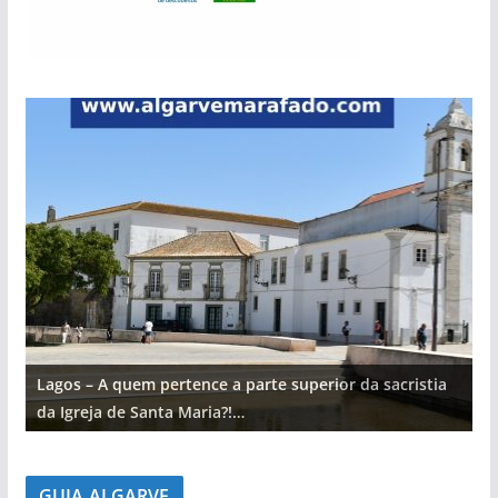
Lagos – A quem pertence a parte superior da sacristia
L
da Igreja de Santa Maria?!…
d
GUIA ALGARVE