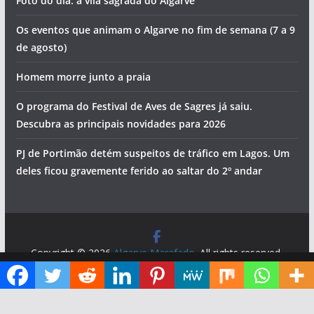
Morte na praia e detenções por tráfico de droga. Vai ser
assim o dia no Algarve (sexta-feira, 7 de agosto)
Foto do dia: a vila sagrada do Algarve
Os eventos que animam o Algarve no fim de semana (7 a 9
de agosto)
Homem morre junto a praia
O programa do Festival de Aves de Sagres já saiu.
Descubra as principais novidades para 2026
PJ de Portimão detém suspeitos de tráfico em Lagos. Um
deles ficou gravemente ferido ao saltar do 2º andar
Diga ao Google que o Algarve Marafado é uma das suas fontes de informação preferidas