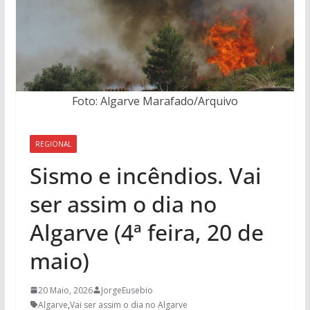
Foto: Algarve Marafado/Arquivo
REGIONAL
Sismo e incêndios. Vai
ser assim o dia no
Algarve (4ª feira, 20 de
maio)
20 Maio, 2026
JorgeEusebio
Algarve
,
Vai ser assim o dia no Algarve