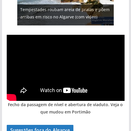
Projeto milionário: investimento de 108
Tempestades roubam areia de praias e põem
Tapas do mar a 3 euros cada. Nova rota
Foto do dia: uma cidade algarvia que cresceu
Milagre da água. Fontes emblemáticas do
milhões de euros na construção de dois
arribas em risco no Algarve (com vídeo)
gastronómica nasce no Algarve
entre redes e fábricas
Algarve voltam a ter vida (com vídeo)
hotéis (com vídeo)
Fecho da passagem de nível e abertura de viaduto. Veja o
que mudou em Portimão
Sugestões fora do Algarve