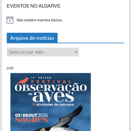
EVENTOS NO ALGARVE
Não existem eventos futuros.
A
v
i
s
Arquivo de notícias
o
A
r
q
pub
u
i
v
o
d
e
n
o