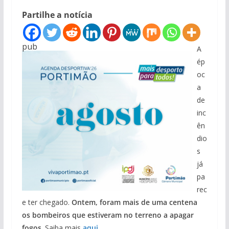
Partilhe a notícia
pub
A
ép
oc
a
de
inc
ên
dio
s
já
pa
rec
e ter chegado.
Ontem, foram mais de uma centena
os bombeiros que estiveram no terreno a apagar
fogos
. Saiba mais
aqui
.