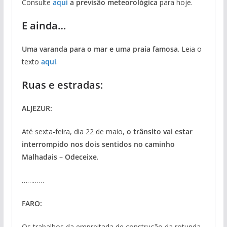
Consulte
aqui
a previsão meteorológica
para hoje.
E ainda…
Uma varanda para o mar e uma praia famosa
. Leia o
texto
aqui
.
Ruas e estradas
:
ALJEZUR:
Até sexta-feira, dia 22 de maio,
o trânsito vai estar
interrompido nos dois sentidos no caminho
Malhadais – Odeceixe
.
…………
FARO:
Os trabalhos da empreitada de construção da rotunda