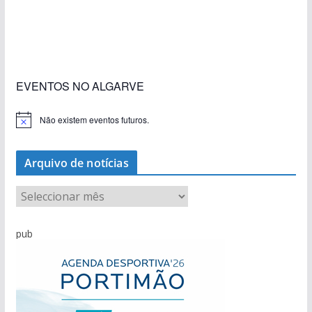
«Estações com Vida» dão origem a excesso de
construção nos terrenos da estação de Lagos
EVENTOS NO ALGARVE
Não existem eventos futuros.
A
v
i
s
Arquivo de notícias
o
A
r
q
pub
u
i
v
o