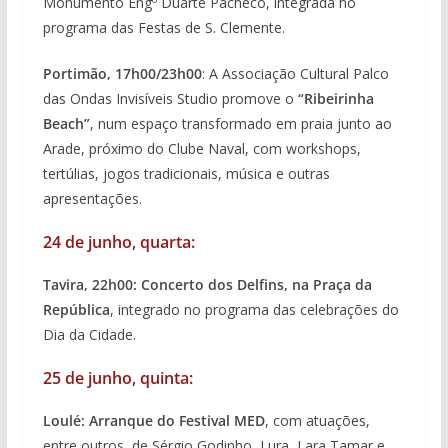
Monumento Engº Duarte Pacheco, integrada no
programa das Festas de S. Clemente.
Portimão, 17h00/23h00
: A Associação Cultural Palco
das Ondas Invisíveis Studio promove o
“Ribeirinha
Beach”
, num espaço transformado em praia junto ao
Arade, próximo do Clube Naval, com workshops,
tertúlias, jogos tradicionais, música e outras
apresentações.
24 de junho, quarta:
Tavira, 22h00: Concerto dos Delfins, na Praça da
República
, integrado no programa das celebrações do
Dia da Cidade.
25 de junho, quinta:
Loulé: Arranque do Festival MED
, com atuações,
entre outros, de Sérgio Godinho, Lura, Lara Tamar e