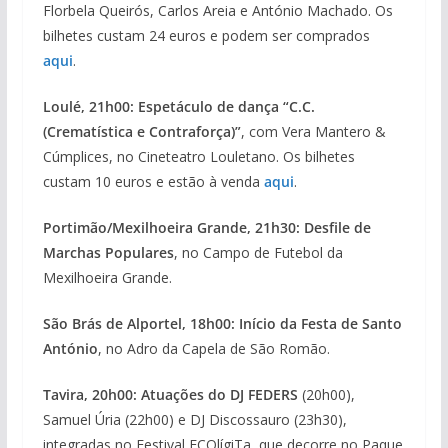
Florbela Queirós, Carlos Areia e António Machado. Os
bilhetes custam 24 euros e podem ser comprados
aqui
.
Loulé, 21h00: Espetáculo de dança “C.C.
(Crematística e Contraforça)”
, com Vera Mantero &
Cúmplices, no Cineteatro Louletano. Os bilhetes
custam 10 euros e estão à venda
aqui
.
Portimão/Mexilhoeira Grande, 21h30: Desfile de
Marchas Populares
, no Campo de Futebol da
Mexilhoeira Grande.
São Brás de Alportel, 18h00: Início da Festa de Santo
António
, no Adro da Capela de São Romão.
Tavira, 20h00: Atuações do DJ FEDERS
(20h00),
Samuel Úria (22h00) e DJ Discossauro (23h30),
integradas no Festival ECOlígiTa, que decorre no Paque