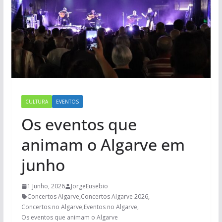
CULTURA
EVENTOS
Os eventos que
animam o Algarve em
junho
1 Junho, 2026
JorgeEusebio
Concertos Algarve
,
Concertos Algarve 2026
,
Concertos no Algarve
,
Eventos no Algarve
,
Os eventos que animam o Algarve