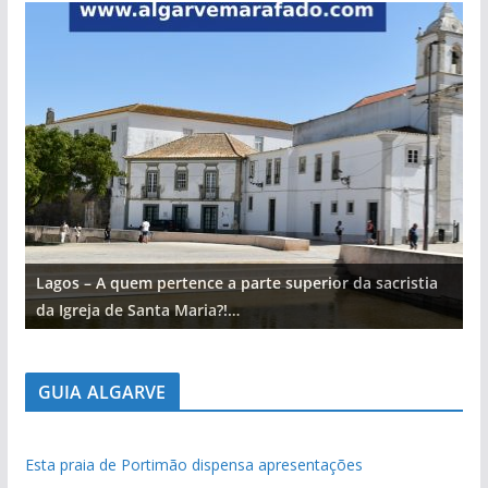
Lagos – A quem pertence a parte superior da sacristia
L
da Igreja de Santa Maria?!…
d
GUIA ALGARVE
Esta praia de Portimão dispensa apresentações