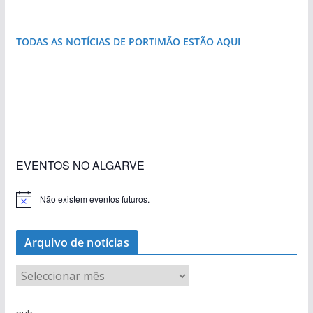
TODAS AS NOTÍCIAS DE PORTIMÃO ESTÃO AQUI
«Estações com Vida» dão origem a excesso de
construção nos terrenos da estação de Lagos
EVENTOS NO ALGARVE
Não existem eventos futuros.
A
v
i
s
Arquivo de notícias
o
A
r
q