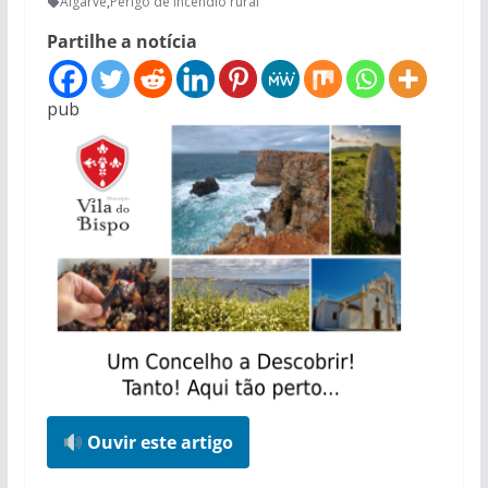
Algarve
,
Perigo de incêndio rural
Partilhe a notícia
pub
Ouvir este artigo