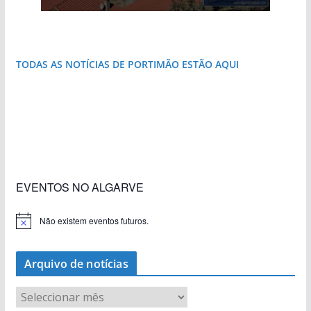
do Algarve
destruída por um raio
que respira autenticidade
natureza
janela para a Ria Formosa
costa e tanto por descobrir
TODAS AS NOTÍCIAS DE PORTIMÃO ESTÃO AQUI
«Estações com Vida» dão origem a excesso de
construção nos terrenos da estação de Lagos
EVENTOS NO ALGARVE
Não existem eventos futuros.
A
v
i
s
Arquivo de notícias
o
A