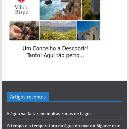
evolução de Alvor
Rocha com escala no Alasca
Cândido Glória
‘roubar’ a Junta de Portimão ao PS
bacalhau
povo às assembleias políticas
perdida”
Artigos recentes
A água vai faltar em muitas zonas de Lagos
O tempo e a temperatura da água do mar no Algarve este