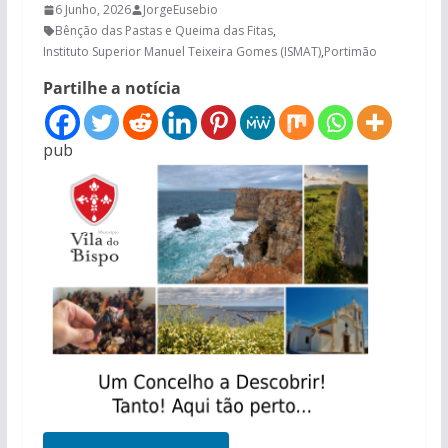
6 Junho, 2026
JorgeEusebio
Bênção das Pastas e Queima das Fitas
,
Instituto Superior Manuel Teixeira Gomes (ISMAT)
,
Portimão
Partilhe a notícia
pub