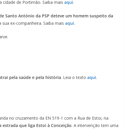
Lagos – A quem pertence a parte superior da
a cidade de Portimão. Saiba mais
aqui
.
sacristia da Igreja de Santa Maria?!…
al de Santo António da PSP deteve um homem suspeito da
a sua ex-companheira. Saiba mais
aqui
.
rve.
trai pela saúde e pela história
. Leia o texto
aqui
.
tunda no cruzamento da EN 519-1 com a Rua de Estoi, na
a estrada que liga Estoi à Conceição
. A intervenção tem uma