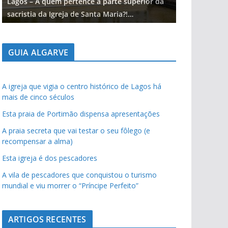
Lagos – A quem pertence a parte superior da
Lagos – A qu
sacristia da Igreja de Santa Maria?!…
sacristia da 
GUIA ALGARVE
A igreja que vigia o centro histórico de Lagos há
mais de cinco séculos
Esta praia de Portimão dispensa apresentações
A praia secreta que vai testar o seu fôlego (e
recompensar a alma)
Esta igreja é dos pescadores
A vila de pescadores que conquistou o turismo
mundial e viu morrer o “Príncipe Perfeito”
ARTIGOS RECENTES