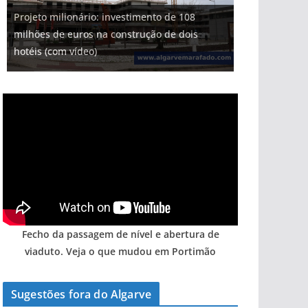
Projeto milionário: investimento de 108
milhões de euros na construção de dois
Tapas do mar a 3 euros cada. Nova rota
Tempestades roubam areia de praias e põem
Milagre da água. Fontes emblemáticas do
Foto do dia: uma cidade algarvia que cresceu
hotéis (com vídeo)
gastronómica nasce no Algarve
arribas em risco no Algarve (com vídeo)
Algarve voltam a ter vida (com vídeo)
entre redes e fábricas
Fecho da passagem de nível e abertura de
viaduto. Veja o que mudou em Portimão
Sugestões fora do Algarve