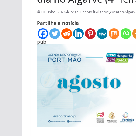
10 Junho, 2026
JorgeEusebio
Algarve
,
eventos Algarv
Partilhe a notícia
pub