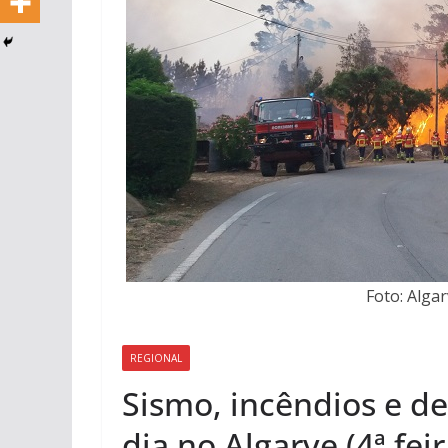
Foto: Alga
REGIONAL
Sismo, incêndios e de
dia no Algarve (4ª fei