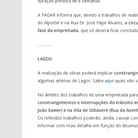
duração prevista de 8 semanas.
A FAGAR informa que, devido a trabalhos de reabi
do Alportel e na Rua Dr. José Filipe Álvares,
a circ
fase da empreitada
, que só deverá ficar concluíd
…………
LAGOS:
A realização de obras poderá implicar
constrangi
algumas artérias de Lagos. Saiba
aqui
quais vão s
No âmbito dos trabalhos de uma empreitada para 
constrangimentos e interrupções do trânsito em
João Xavier) e na Vila de Odiáxere (Rua da Azenh
Os referidos trabalhos poderão, ainda, causar co
informar com mais detalhe em função do desenvo