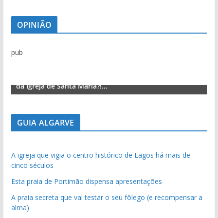
OPINIÃO
pub
Lagos – A quem pertence a parte superior da sacristia
L
da Igreja de Santa Maria?!…
d
GUIA ALGARVE
A igreja que vigia o centro histórico de Lagos há mais de
cinco séculos
Esta praia de Portimão dispensa apresentações
A praia secreta que vai testar o seu fôlego (e recompensar a
alma)