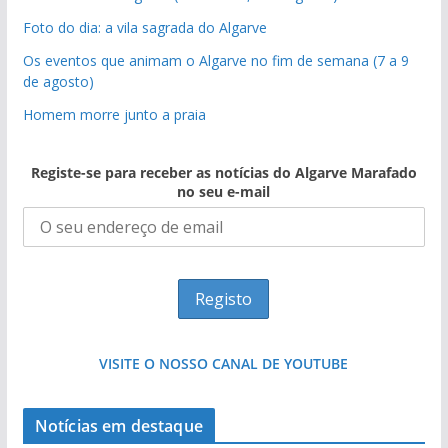
Foto do dia: a vila sagrada do Algarve
Os eventos que animam o Algarve no fim de semana (7 a 9
de agosto)
Homem morre junto a praia
Registe-se para receber as notícias do Algarve Marafado
no seu e-mail
VISITE O NOSSO CANAL DE YOUTUBE
Projeto milionário: investimento de 108
Foto do dia: uma cidade algarvia que cresceu
milhões de euros na construção de dois
Tempestades roubam areia de praias e põem
Tapas do mar a 3 euros cada. Nova rota
Milagre da água. Fontes emblemáticas do
Notícias em destaque
entre redes e fábricas
hotéis (com vídeo)
arribas em risco no Algarve (com vídeo)
gastronómica nasce no Algarve
Algarve voltam a ter vida (com vídeo)