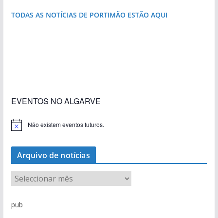
TODAS AS NOTÍCIAS DE PORTIMÃO ESTÃO AQUI
«Estações com Vida» dão origem a excesso de
construção nos terrenos da estação de Lagos
EVENTOS NO ALGARVE
Não existem eventos futuros.
A
v
i
s
Arquivo de notícias
o
A
r
q
pub
u