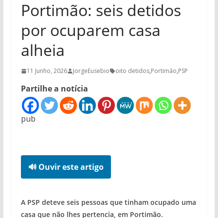
Portimão: seis detidos
por ocuparem casa
alheia
11 Junho, 2026
JorgeEusebio
oito detidos
,
Portimão
,
PSP
Partilhe a notícia
pub
🔊 Ouvir este artigo
A PSP deteve seis pessoas que tinham ocupado uma
casa que não lhes pertencia, em Portimão.