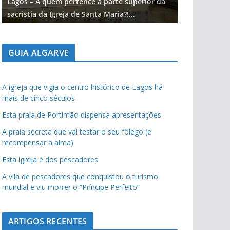
Lagos – A quem pertence a parte superior da
Lagos – A qu
sacristia da Igreja de Santa Maria?!…
sacristia da 
GUIA ALGARVE
A igreja que vigia o centro histórico de Lagos há
mais de cinco séculos
Esta praia de Portimão dispensa apresentações
A praia secreta que vai testar o seu fôlego (e
recompensar a alma)
Esta igreja é dos pescadores
A vila de pescadores que conquistou o turismo
mundial e viu morrer o “Príncipe Perfeito”
ARTIGOS RECENTES