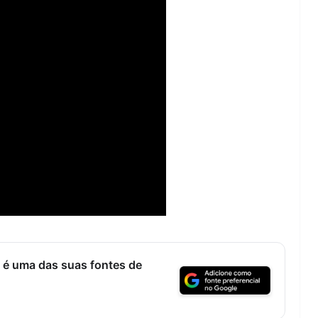
Lagos – A quem pertence a parte superior da
sacristia da Igreja de Santa Maria?!…
 é uma das suas fontes de