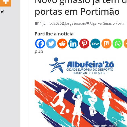
portas em Portimão
11 Junho, 2026
JorgeEusebio
Algarve
,
Ginásio Porti
Partilhe a notícia
pub