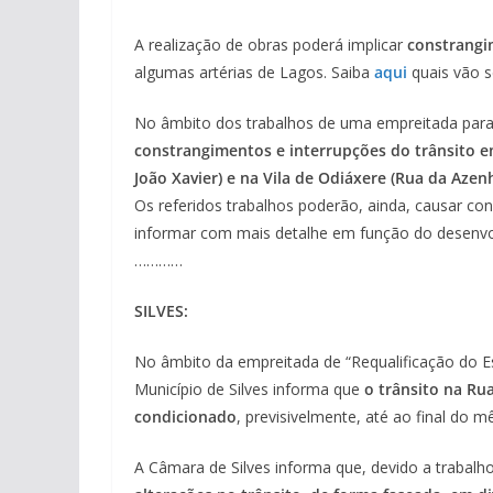
A realização de obras poderá implicar
constrangi
algumas artérias de Lagos. Saiba
aqui
quais vão s
No âmbito dos trabalhos de uma empreitada para 
constrangimentos e interrupções do trânsito em
João Xavier) e na Vila de Odiáxere (Rua da Azenh
Os referidos trabalhos poderão, ainda, causar co
informar com mais detalhe em função do desenvo
…………
SILVES:
No âmbito da empreitada de “Requalificação do Es
Município de Silves informa que
o trânsito na Rua
condicionado
, previsivelmente, até ao final do m
A Câmara de Silves informa que, devido a trabalh