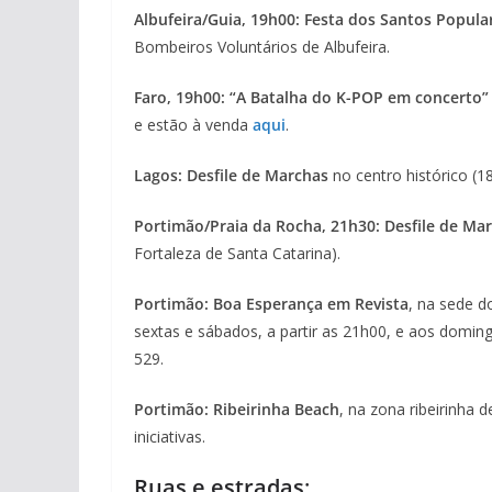
Albufeira/Guia, 19h00: Festa dos Santos Popula
Bombeiros Voluntários de Albufeira.
Faro, 19h00: “A Batalha do K-POP em concerto”
e estão à venda
aqui
.
Lagos: Desfile de Marchas
no centro histórico (1
Portimão/Praia da Rocha, 21h30: Desfile de Ma
Fortaleza de Santa Catarina).
Portimão: Boa Esperança em Revista
, na sede d
sextas e sábados, a partir as 21h00, e aos domin
529.
Portimão: Ribeirinha Beach
, na zona ribeirinha
iniciativas.
Ruas e estradas
: