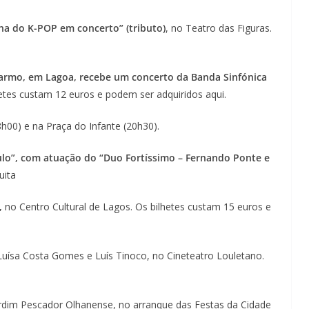
Lagos – A quem pertence a parte superior da
sacristia da Igreja de Santa Maria?!…
lha do K-POP em concerto” (tributo)
, no Teatro das Figuras.
.
Carmo, em Lagoa, recebe um concerto da Banda Sinfónica
hetes custam 12 euros e podem ser adquiridos aqui.
8h00) e na Praça do Infante (20h30).
ulo”, com atuação do “Duo Fortíssimo – Fernando Ponte e
uita
,
no Centro Cultural de Lagos. Os bilhetes custam 15 euros e
Luísa Costa Gomes e Luís Tinoco, no Cineteatro Louletano.
.
ardim Pescador Olhanense, no arranque das Festas da Cidade