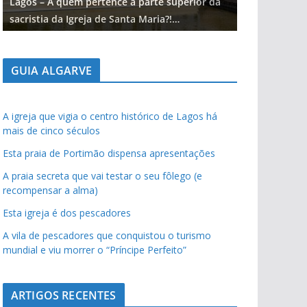
Lagos – A quem pertence a parte superior da
Lagos – A qu
sacristia da Igreja de Santa Maria?!…
sacristia da 
GUIA ALGARVE
A igreja que vigia o centro histórico de Lagos há
mais de cinco séculos
Esta praia de Portimão dispensa apresentações
A praia secreta que vai testar o seu fôlego (e
recompensar a alma)
Esta igreja é dos pescadores
A vila de pescadores que conquistou o turismo
mundial e viu morrer o “Príncipe Perfeito”
ARTIGOS RECENTES