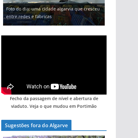
Projeto milionário: investimento de 108
Tempestades roubam areia de praias e põem
Milagre da água. Fontes emblemáticas do
Foto do dia: uma cidade algarvia que cresceu
milhões de euros na construção de dois
Tapas do mar a 3 euros cada. Nova rota
arribas em risco no Algarve (com vídeo)
Algarve voltam a ter vida (com vídeo)
entre redes e fábricas
hotéis (com vídeo)
gastronómica nasce no Algarve
Fecho da passagem de nível e abertura de
viaduto. Veja o que mudou em Portimão
Sugestões fora do Algarve