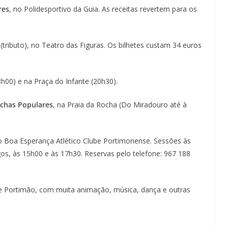
res
, no Polidesportivo da Guia. As receitas revertem para os
(tributo), no Teatro das Figuras. Os bilhetes custam 34 euros
8h00) e na Praça do Infante (20h30).
rchas Populares
, na Praia da Rocha (Do Miradouro até à
o Boa Esperança Atlético Clube Portimonense. Sessões às
gos, às 15h00 e às 17h30. Reservas pelo telefone: 967 188
 de Portimão, com muita animação, música, dança e outras