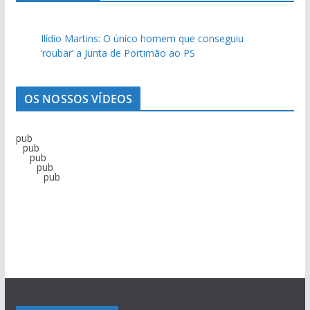
Ilídio Martins: O único homem que conseguiu
‘roubar’ a Junta de Portimão ao PS
OS NOSSOS VÍDEOS
pub
pub
pub
pub
pub