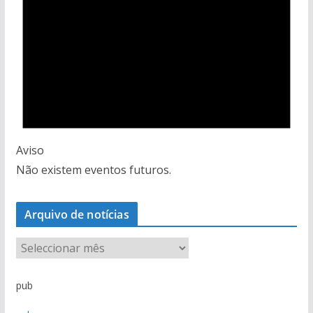
Aviso
Não existem eventos futuros.
Arquivo de notícias
A
r
q
pub
u