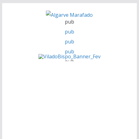
Skip
to
pub
content
pub
pub
pub
pub