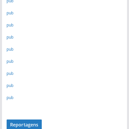
pub
i
v
pub
o
d
pub
e
n
pub
o
pub
t
í
pub
c
i
pub
a
pub
s
pub
Reportagens