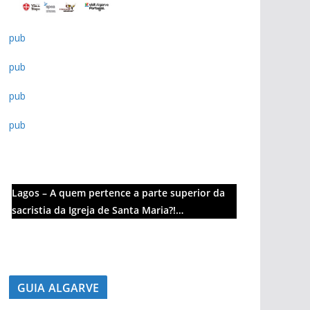
pub
pub
pub
pub
pub
Lagos – A quem pertence a parte superior da
sacristia da Igreja de Santa Maria?!…
GUIA ALGARVE