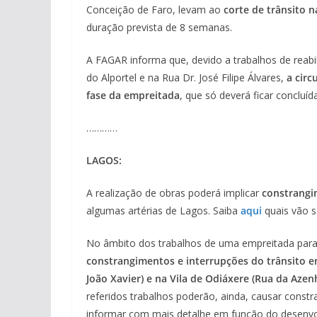
Conceição de Faro, levam ao
corte de trânsito n
duração prevista de 8 semanas.
A FAGAR informa que, devido a trabalhos de reabi
do Alportel e na Rua Dr. José Filipe Álvares,
a circ
fase da empreitada
, que só deverá ficar concluíd
…………
LAGOS:
A realização de obras poderá implicar
constrangi
algumas artérias de Lagos. Saiba
aqui
quais vão s
No âmbito dos trabalhos de uma empreitada para 
constrangimentos e interrupções do trânsito em
João Xavier) e na Vila de Odiáxere (Rua da Azen
referidos trabalhos poderão, ainda, causar const
informar com mais detalhe em função do desenvo