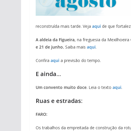
reconstruída mais tarde. Veja
aqui
de que fortaleza
A aldeia da Figueira
, na freguesia da Mexilhoeir
e 21 de junho.
Saiba mais
aqui
.
Confira
aqui
a previsão do tempo.
E ainda
…
Um convento muito doce
. Leia o texto
aqui
.
Ruas e estradas
:
FARO:
Os trabalhos da empreitada de construção da ro