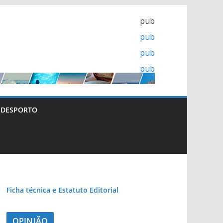
pub
pub
pub
pub
DESPORTO
pub
Ficha técnica e Estatuto Editorial
OPINIÃO