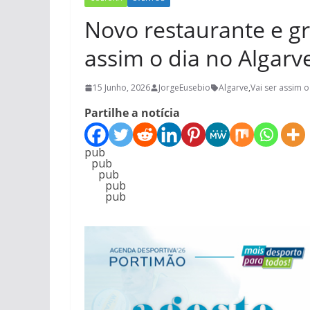
Novo restaurante e gr
assim o dia no Algarve
15 Junho, 2026
JorgeEusebio
Algarve
,
Vai ser assim o
Partilhe a notícia
pub
pub
pub
pub
pub