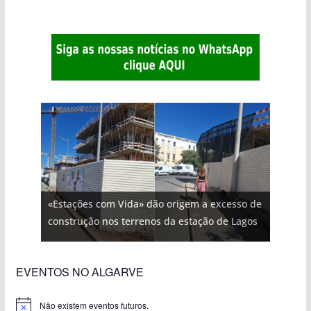
«Estações com Vida» dão origem a excesso de
construção nos terrenos da estação de Lagos
EVENTOS NO ALGARVE
Não existem eventos futuros.
A