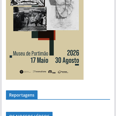
i
a
s
Reportagens