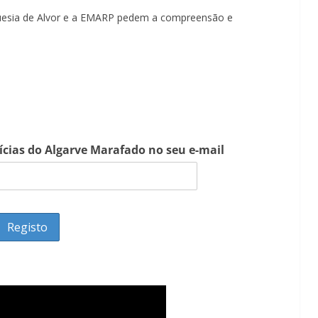
Lagos – A quem pertence a parte superior da
guesia de Alvor e a EMARP pedem a compreensão e
sacristia da Igreja de Santa Maria?!…
tícias do Algarve Marafado no seu e-mail