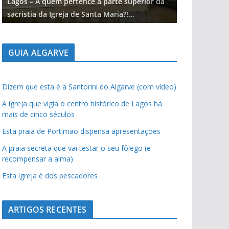
Lagos – A quem pertence a parte superior da
Lagos – A qu
sacristia da Igreja de Santa Maria?!…
sacristia da 
GUIA ALGARVE
Dizem que esta é a Santorini do Algarve (com vídeo)
A igreja que vigia o centro histórico de Lagos há
mais de cinco séculos
Esta praia de Portimão dispensa apresentações
A praia secreta que vai testar o seu fôlego (e
recompensar a alma)
Esta igreja é dos pescadores
ARTIGOS RECENTES