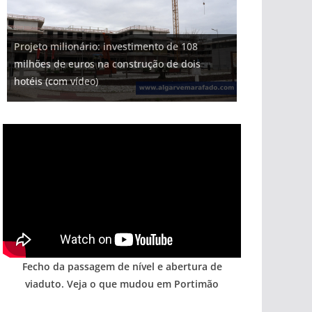
Projeto milionário: investimento de 108
milhões de euros na construção de dois
Milagre da água. Fontes emblemáticas do
Tapas do mar a 3 euros cada. Nova rota
Tempestades roubam areia de praias e põem
Foto do dia: uma cidade algarvia que cresceu
hotéis (com vídeo)
Algarve voltam a ter vida (com vídeo)
gastronómica nasce no Algarve
arribas em risco no Algarve (com vídeo)
entre redes e fábricas
Fecho da passagem de nível e abertura de
viaduto. Veja o que mudou em Portimão