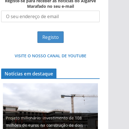
Registe-se para receber as notícias do Algarve
Marafado no seu e-mail
VISITE O NOSSO CANAL DE YOUTUBE
Notícias em destaque
Projeto milionário: investimento de 108
Tapas do mar a 3 euros cada. Nova rota
Foto do dia: uma cidade algarvia que cresceu
milhões de euros na construção de dois
Tempestades roubam areia de praias e põem
Milagre da água. Fontes emblemáticas do