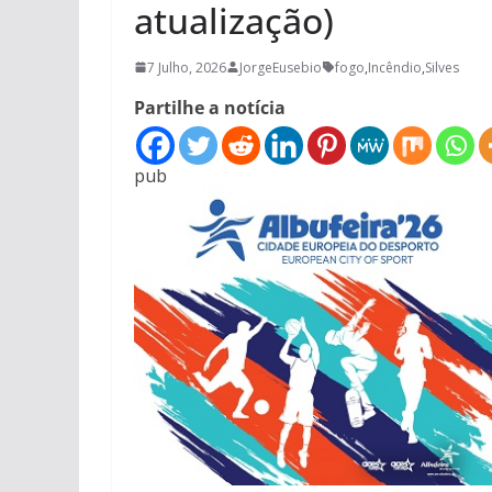
atualização)
7 Julho, 2026
JorgeEusebio
fogo
,
Incêndio
,
Silves
Partilhe a notícia
pub