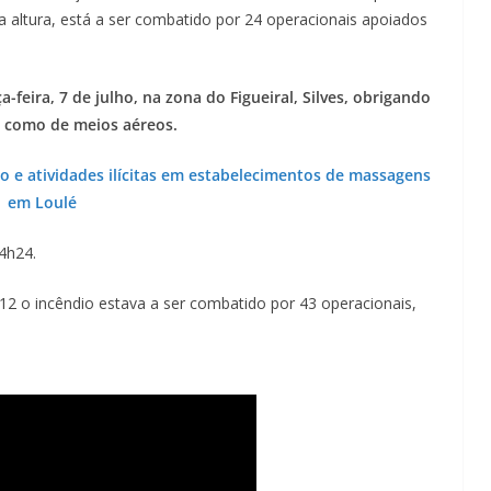
Lagos – A quem pertence a parte superior da
a altura, está a ser combatido por 24 operacionais apoiados
sacristia da Igreja de Santa Maria?!…
-feira, 7 de julho, na zona do Figueiral, Silves, obrigando
m como de meios aéreos.
io e atividades ilícitas em estabelecimentos de massagens
em Loulé
4h24.
h12 o incêndio estava a ser combatido por 43 operacionais,