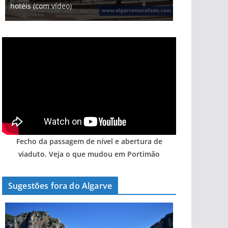
gastronómica nasce no Algarve
entre redes e fábricas
hotéis (com vídeo)
arribas em risco no Algarve (com vídeo)
Algarve voltam a ter vida (com vídeo)
Fecho da passagem de nível e abertura de
viaduto. Veja o que mudou em Portimão
Sugestões fora do Algarve