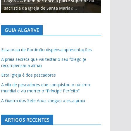
Lagos – A quem pertence a parte superior da
Lagos – A qu
sacristia da Igreja de Santa Maria?!…
sacristia da 
GUIA ALGARVE
Esta praia de Portimão dispensa apresentações
A praia secreta que vai testar o seu fôlego (e
recompensar a alma)
Esta igreja é dos pescadores
A vila de pescadores que conquistou o turismo
mundial e viu morrer o “Príncipe Perfeito”
A Guerra dos Sete Anos chegou a esta praia
ARTIGOS RECENTES