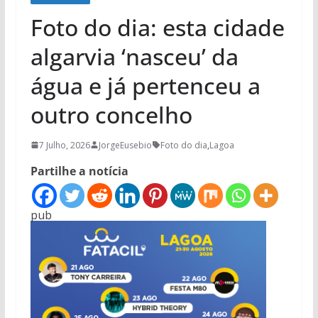
Foto do dia: esta cidade
algarvia ‘nasceu’ da
água e já pertenceu a
outro concelho
7 Julho, 2026
JorgeEusebio
Foto do dia
,
Lagoa
Partilhe a notícia
pub