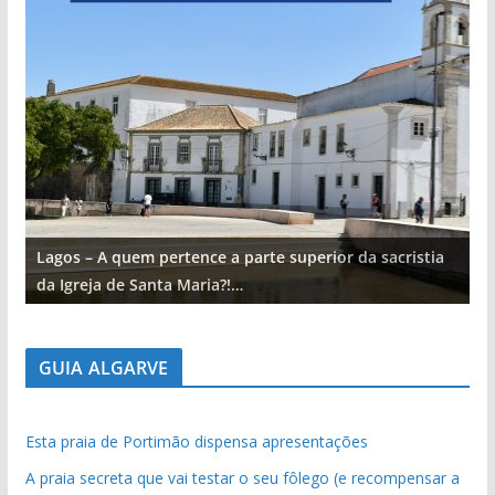
Lagos – A quem pertence a parte superior da sacristia
L
da Igreja de Santa Maria?!…
d
GUIA ALGARVE
Esta praia de Portimão dispensa apresentações
A praia secreta que vai testar o seu fôlego (e recompensar a