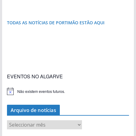
janela para a Ria Formosa
costa e tanto por descobrir
do Algarve
natureza
que respira autenticidade
destruída por um raio
TODAS AS NOTÍCIAS DE PORTIMÃO ESTÃO AQUI
«Estações com Vida» dão origem a excesso de
construção nos terrenos da estação de Lagos
EVENTOS NO ALGARVE
Não existem eventos futuros.
A
v
i
s
Arquivo de notícias
o
A
r