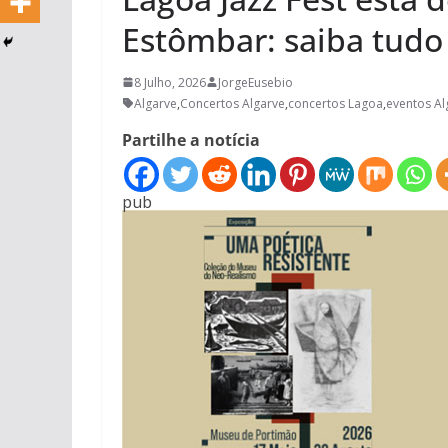
Estômbar: saiba tudo 
8 Julho, 2026
JorgeEusebio
Algarve
,
Concertos Algarve
,
concertos Lagoa
,
eventos Al
Partilhe a notícia
pub