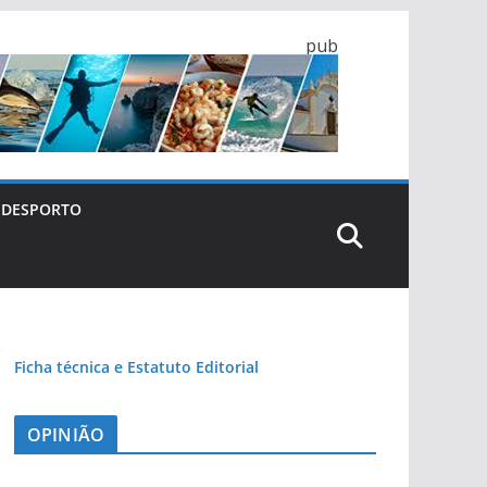
pub
DESPORTO
Ficha técnica e Estatuto Editorial
OPINIÃO