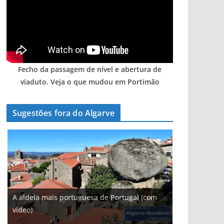
Fecho da passagem de nível e abertura de
viaduto. Veja o que mudou em Portimão
Sugestões fora do Algarve
A aldeia mais portuguesa de Portugal (com
vídeo)
As portas do rio Tejo (com vídeo)
A piscina natural com cascata
Foto do dia: a aldeia do interior do Algarve