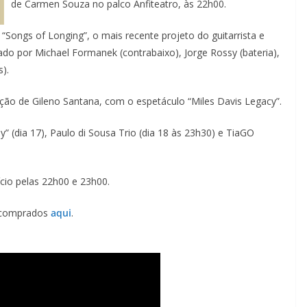
de Carmen Souza no palco Anfiteatro, às 22h00.
 “Songs of Longing”, o mais recente projeto do guitarrista e
do por Michael Formanek (contrabaixo), Jorge Rossy (bateria),
).
ção de Gileno Santana, com o espetáculo “Miles Davis Legacy”.
Lagos – A quem pertence a parte superior da
” (dia 17), Paulo di Sousa Trio (dia 18 às 23h30) e TiaGO
sacristia da Igreja de Santa Maria?!…
cio pelas 22h00 e 23h00.
r comprados
aqui
.