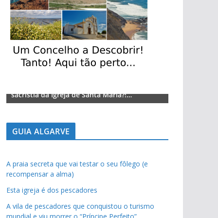
Lagos – A quem pertence a parte superior da
Lagos – A qu
sacristia da Igreja de Santa Maria?!…
sacristia da 
GUIA ALGARVE
A praia secreta que vai testar o seu fôlego (e
recompensar a alma)
Esta igreja é dos pescadores
A vila de pescadores que conquistou o turismo
mundial e viu morrer o “Príncipe Perfeito”