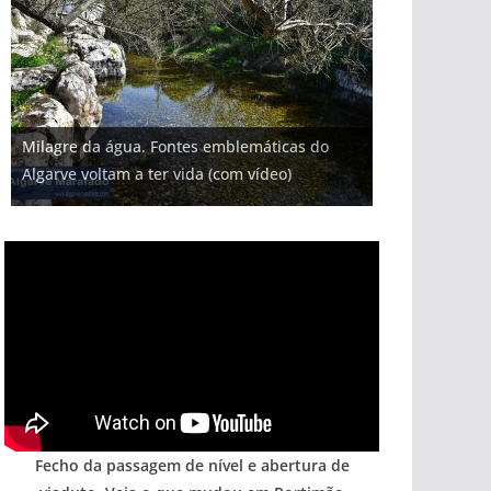
Projeto milionário: investimento de 108
Milagre da água. Fontes emblemáticas do
Tapas do mar a 3 euros cada. Nova rota
Foto do dia: uma cidade algarvia que cresceu
milhões de euros na construção de dois
Tempestades roubam areia de praias e põem
Algarve voltam a ter vida (com vídeo)
gastronómica nasce no Algarve
entre redes e fábricas
hotéis (com vídeo)
arribas em risco no Algarve (com vídeo)
Fecho da passagem de nível e abertura de