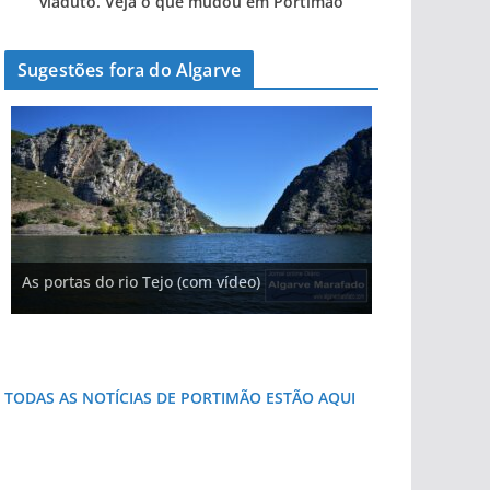
viaduto. Veja o que mudou em Portimão
Sugestões fora do Algarve
A aldeia mais portuguesa de Portugal (com
As portas do rio Tejo (com vídeo)
vídeo)
A piscina natural com cascata
Foto do dia: esta pequena praia é um símbolo
do Algarve
TODAS AS NOTÍCIAS DE PORTIMÃO ESTÃO AQUI
«Estações com Vida» dão origem a excesso de