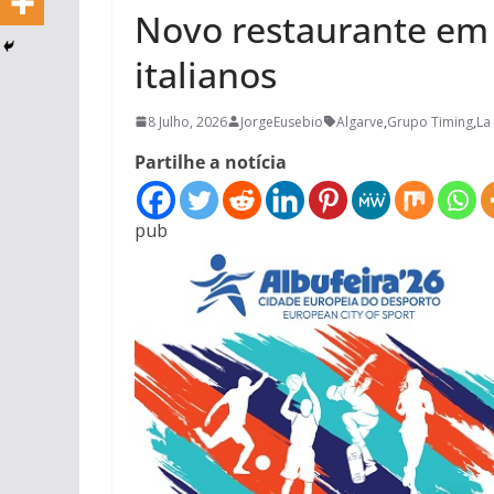
Novo restaurante em
italianos
8 Julho, 2026
JorgeEusebio
Algarve
,
Grupo Timing
,
La
Partilhe a notícia
pub