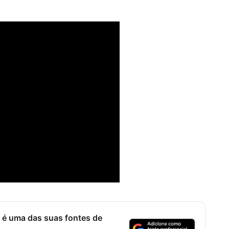
Lagos – A quem pertence a parte superior da
sacristia da Igreja de Santa Maria?!…
 é uma das suas fontes de