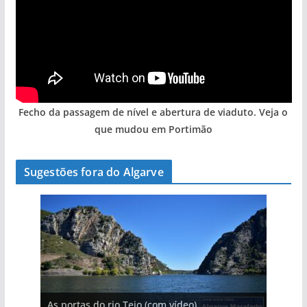
Fecho da passagem de nível e abertura de viaduto. Veja o
que mudou em Portimão
Sugestões fora do Algarve
A aldeia mais portuguesa de Portugal (com
As portas do rio Tejo (com vídeo)
A piscina natural com cascata
vídeo)