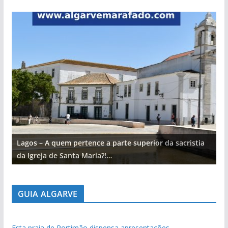
Lagos – A quem pertence a parte superior da sacristia
L
da Igreja de Santa Maria?!…
d
GUIA ALGARVE
Esta praia de Portimão dispensa apresentações