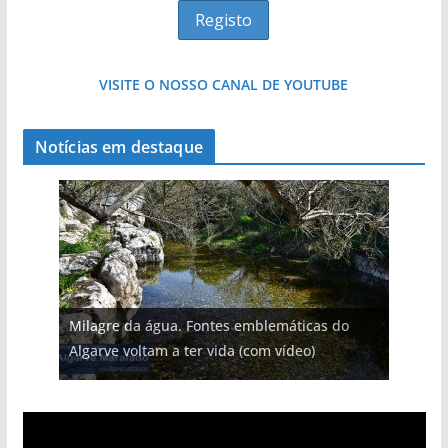
VISITE O NOSSO CANAL DE YOUTUBE
Notícias em destaque
Projeto milionário: investimento de 108
milhões de euros na construção de dois
Milagre da água. Fontes emblemáticas do
Tempestades roubam areia de praias e põem
Tapas do mar a 3 euros cada. Nova rota
Foto do dia: uma cidade algarvia que cresceu
hotéis (com vídeo)
Algarve voltam a ter vida (com vídeo)
arribas em risco no Algarve (com vídeo)
gastronómica nasce no Algarve
entre redes e fábricas