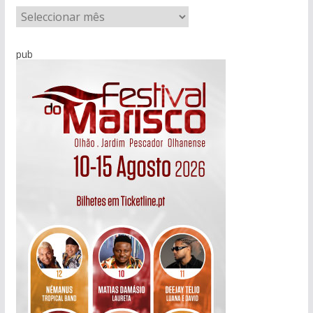
A
r
q
pub
u
i
v
o
d
e
n
o
t
í
c
i
a
s