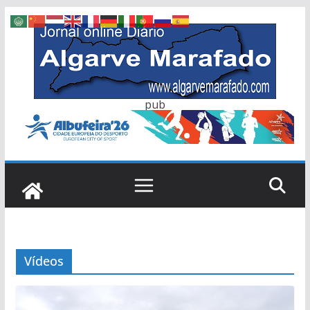
Skip
to
content
pub
Vídeos