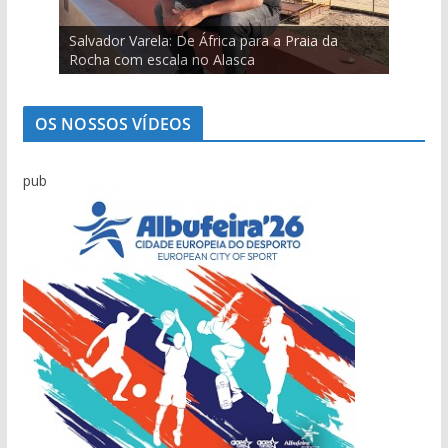
Salvador Varela: De África para a Praia da
Marcolino Palma é testemunha privilegiada da
Sabino Pereira e as histórias da pesca do
Ilídio Martins: O único homem que conseguiu
Viagem pelo comércio portimonense com
Carlos Café: “Juventude atual não é geração
Mário Freitas: O homem que conseguia levar o
Rocha com escala no Alasca
evolução de Alvor
bacalhau
‘roubar’ a Junta de Portimão ao PS
Cândido Glória
perdida”
povo às assembleias políticas
OS NOSSOS VÍDEOS
pub