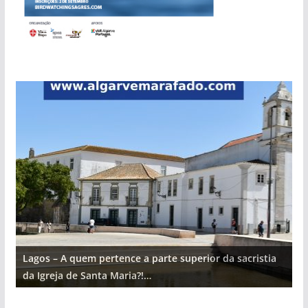
Lagos – A quem pertence a parte superior da sacristia
L
da Igreja de Santa Maria?!…
d