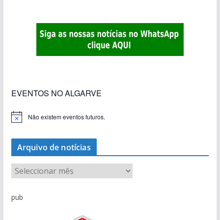
«Estações com Vida» dão origem a excesso de
construção nos terrenos da estação de Lagos
EVENTOS NO ALGARVE
Não existem eventos futuros.
A
v
i
s
Arquivo de notícias
o
A
r
q
pub
u
i