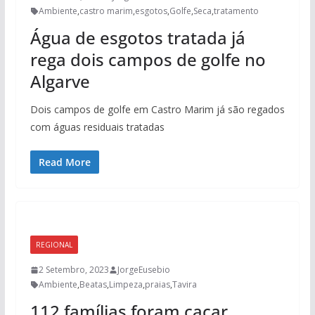
Ambiente
,
castro marim
,
esgotos
,
Golfe
,
Seca
,
tratamento
Água de esgotos tratada já
rega dois campos de golfe no
Algarve
Dois campos de golfe em Castro Marim já são regados
com águas residuais tratadas
Read More
REGIONAL
2 Setembro, 2023
JorgeEusebio
Ambiente
,
Beatas
,
Limpeza
,
praias
,
Tavira
112 famílias foram caçar