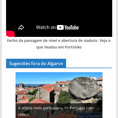
Fecho da passagem de nível e abertura de viaduto. Veja o
que mudou em Portimão
Sugestões fora do Algarve
A aldeia mais portuguesa de Portugal (com
vídeo)
A piscina natural com cascata
As portas do rio Tejo (com vídeo)