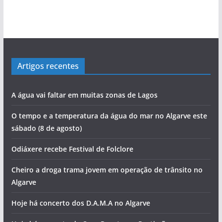
bacalhau
‘roubar’ a Junta de Portimão ao PS
evolução de Alvor
povo às assembleias políticas
perdida”
Rocha com escala no Alasca
Cândido Glória
Artigos recentes
A água vai faltar em muitas zonas de Lagos
O tempo e a temperatura da água do mar no Algarve este
sábado (8 de agosto)
Odiáxere recebe Festival de Folclore
Cheiro a droga trama jovem em operação de trânsito no
Algarve
Hoje há concerto dos D.A.M.A no Algarve