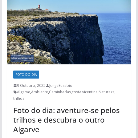
FOTO DO DIA
9 Outubro, 2025
JorgeEusebio
Algarve
,
Ambiente
,
Caminhadas
,
costa vicentina
,
Natureza
,
trilhos
Foto do dia: aventure-se pelos
trilhos e descubra o outro
Algarve