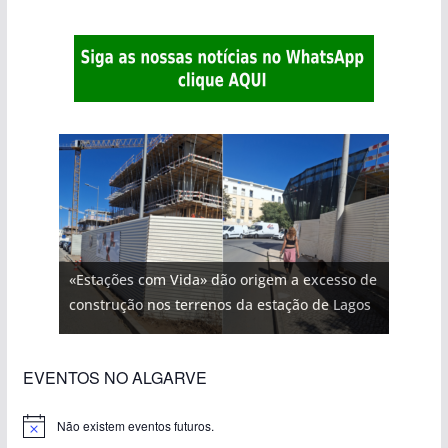
«Estações com Vida» dão origem a excesso de
construção nos terrenos da estação de Lagos
EVENTOS NO ALGARVE
Não existem eventos futuros.
A