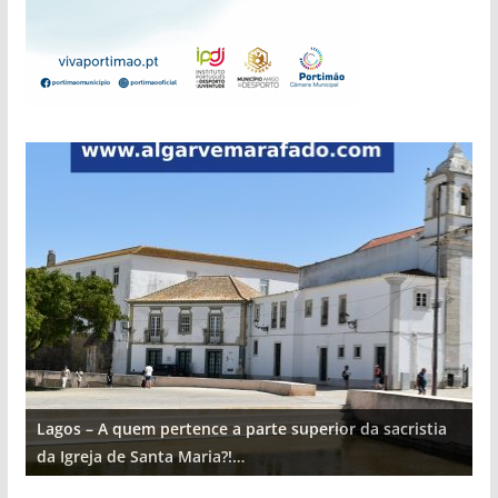
Lagos – A quem pertence a parte superior da sacristia
L
da Igreja de Santa Maria?!…
d