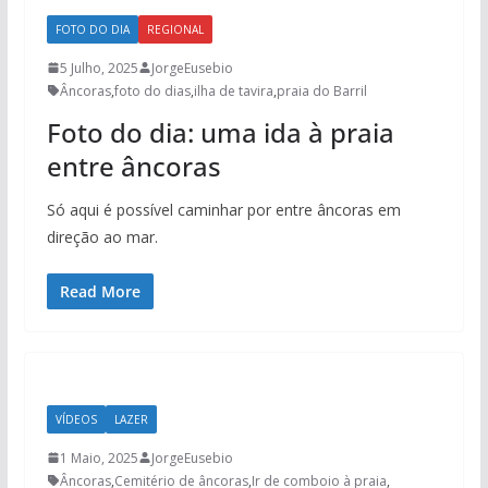
FOTO DO DIA
REGIONAL
5 Julho, 2025
JorgeEusebio
Âncoras
,
foto do dias
,
ilha de tavira
,
praia do Barril
Foto do dia: uma ida à praia
entre âncoras
Só aqui é possível caminhar por entre âncoras em
direção ao mar.
Read More
VÍDEOS
LAZER
1 Maio, 2025
JorgeEusebio
Âncoras
,
Cemitério de âncoras
,
Ir de comboio à praia
,