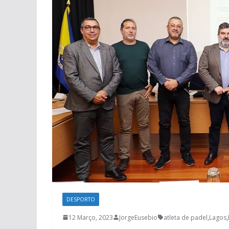
DESPORTO
12 Março, 2023
JorgeEusebio
atleta de padel
,
Lagos
,