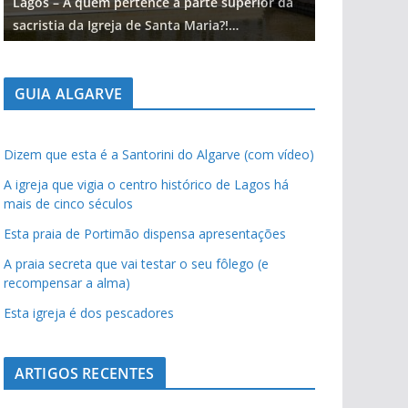
Lagos – A quem pertence a parte superior da
Lagos – A qu
sacristia da Igreja de Santa Maria?!…
sacristia da 
GUIA ALGARVE
Dizem que esta é a Santorini do Algarve (com vídeo)
A igreja que vigia o centro histórico de Lagos há
mais de cinco séculos
Esta praia de Portimão dispensa apresentações
A praia secreta que vai testar o seu fôlego (e
recompensar a alma)
Esta igreja é dos pescadores
ARTIGOS RECENTES