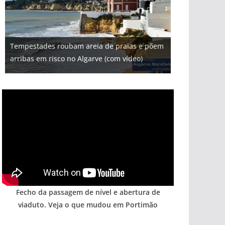
Projeto milionário: investimento de 108
Tempestades roubam areia de praias e põem
milhões de euros na construção de dois
Foto do dia: uma cidade algarvia que cresceu
Milagre da água. Fontes emblemáticas do
Tapas do mar a 3 euros cada. Nova rota
arribas em risco no Algarve (com vídeo)
hotéis (com vídeo)
entre redes e fábricas
Algarve voltam a ter vida (com vídeo)
gastronómica nasce no Algarve
Fecho da passagem de nível e abertura de
viaduto. Veja o que mudou em Portimão