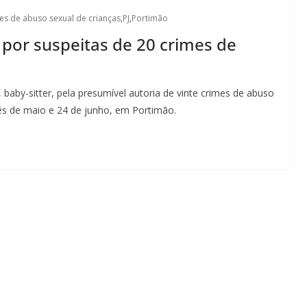
es de abuso sexual de crianças
,
PJ
,
Portimão
 por suspeitas de 20 crimes de
 baby-sitter, pela presumível autoria de vinte crimes de abuso
ês de maio e 24 de junho, em Portimão.
Lagos – A quem pertence a parte superior da
sacristia da Igreja de Santa Maria?!…