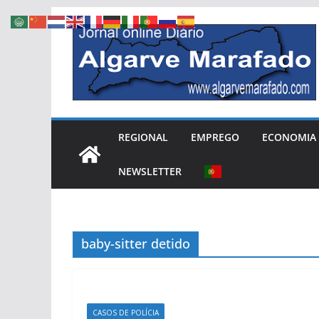
Skip
to
content
REGIONAL
EMPREGO
ECONOMIA
NEWSLETTER
baby-sitter detido
CASOS DE POLÍCIA