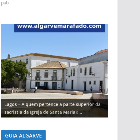
pub
Lagos – A quem pertence a parte superior da
Lagos – A qu
sacristia da Igreja de Santa Maria?!…
sacristia da 
GUIA ALGARVE