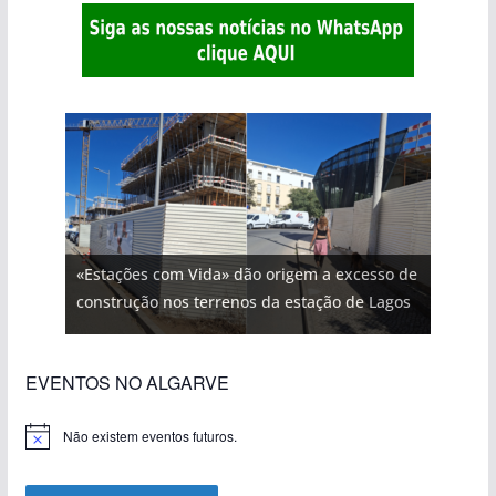
«Estações com Vida» dão origem a excesso de
construção nos terrenos da estação de Lagos
EVENTOS NO ALGARVE
Não existem eventos futuros.
A
v
i