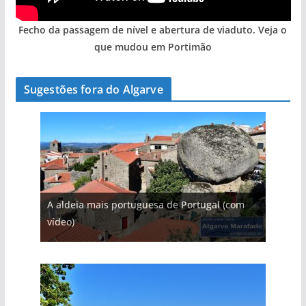
Fecho da passagem de nível e abertura de viaduto. Veja o
que mudou em Portimão
Sugestões fora do Algarve
A aldeia mais portuguesa de Portugal (com
vídeo)
As portas do rio Tejo (com vídeo)
A piscina natural com cascata