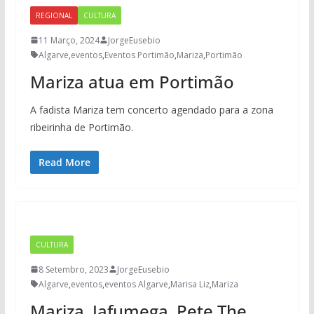
REGIONAL
CULTURA
11 Março, 2024
JorgeEusebio
Algarve
,
eventos
,
Eventos Portimão
,
Mariza
,
Portimão
Mariza atua em Portimão
A fadista Mariza tem concerto agendado para a zona
ribeirinha de Portimão.
Read More
CULTURA
8 Setembro, 2023
JorgeEusebio
Algarve
,
eventos
,
eventos Algarve
,
Marisa Liz
,
Mariza
Mariza, Jafumega, Pete The