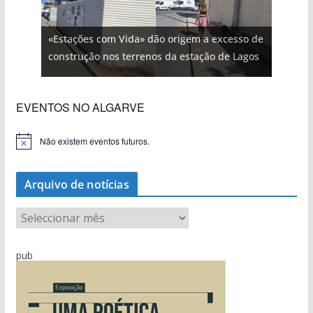
«Estações com Vida» dão origem a excesso de
construção nos terrenos da estação de Lagos
EVENTOS NO ALGARVE
Não existem eventos futuros.
A
v
i
s
Arquivo de notícias
o
A
r
q
pub
u
i
v