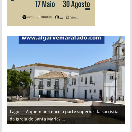
Lagos – A quem pertence a parte superior da sacristia
L
da Igreja de Santa Maria?!…
d