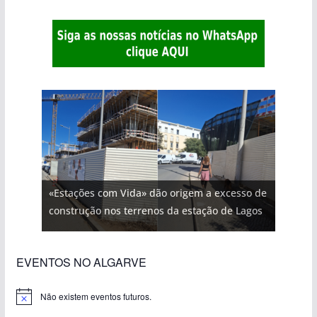
«Estações com Vida» dão origem a excesso de
construção nos terrenos da estação de Lagos
EVENTOS NO ALGARVE
Não existem eventos futuros.
A
v