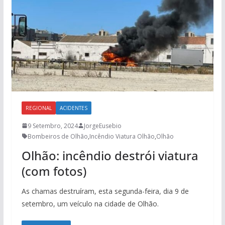
REGIONAL
ACIDENTES
9 Setembro, 2024
JorgeEusebio
Bombeiros de Olhão
,
Incêndio Viatura Olhão
,
Olhão
Olhão: incêndio destrói viatura
(com fotos)
As chamas destruíram, esta segunda-feira, dia 9 de
setembro, um veículo na cidade de Olhão.