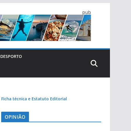
pub
DESPORTO
Ficha técnica e Estatuto Editorial
OPINIÃO