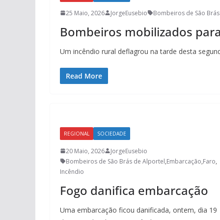
25 Maio, 2026
JorgeEusebio
Bombeiros de São Brás 
Bombeiros mobilizados para
Um incêndio rural deflagrou na tarde desta segund
Read More
REGIONAL
SOCIEDADE
20 Maio, 2026
JorgeEusebio
Bombeiros de São Brás de Alportel
,
Embarcação
,
Faro
,
Incêndio
Fogo danifica embarcação
Uma embarcação ficou danificada, ontem, dia 19