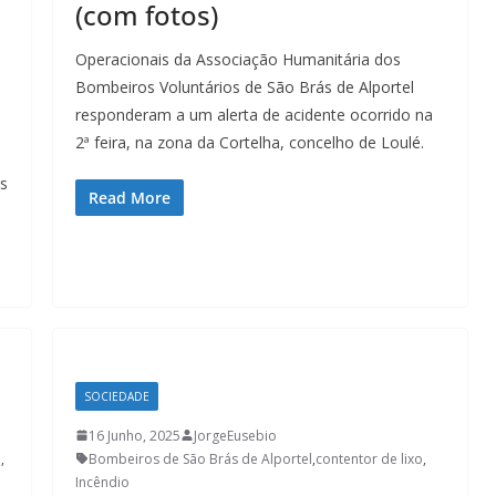
Lagos – A quem pertence a parte superior da
(com fotos)
sacristia da Igreja de Santa Maria?!…
Operacionais da Associação Humanitária dos
Bombeiros Voluntários de São Brás de Alportel
responderam a um alerta de acidente ocorrido na
2ª feira, na zona da Cortelha, concelho de Loulé.
ás
Read More
SOCIEDADE
16 Junho, 2025
JorgeEusebio
l
,
Bombeiros de São Brás de Alportel
,
contentor de lixo
,
Incêndio