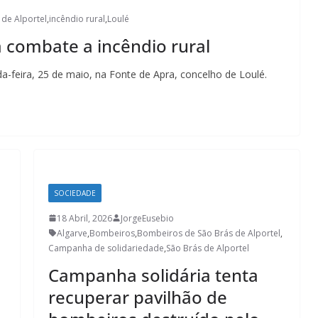
de Alportel
,
incêndio rural
,
Loulé
 combate a incêndio rural
a-feira, 25 de maio, na Fonte de Apra, concelho de Loulé.
SOCIEDADE
18 Abril, 2026
JorgeEusebio
Algarve
,
Bombeiros
,
Bombeiros de São Brás de Alportel
,
Campanha de solidariedade
,
São Brás de Alportel
Campanha solidária tenta
recuperar pavilhão de