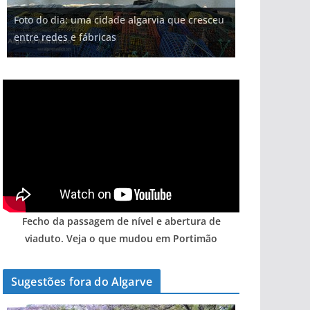
Projeto milionário: investimento de 108
Foto do dia: uma cidade algarvia que cresceu
milhões de euros na construção de dois
Milagre da água. Fontes emblemáticas do
Tempestades roubam areia de praias e põem
Tapas do mar a 3 euros cada. Nova rota
entre redes e fábricas
hotéis (com vídeo)
Algarve voltam a ter vida (com vídeo)
arribas em risco no Algarve (com vídeo)
gastronómica nasce no Algarve
Fecho da passagem de nível e abertura de
viaduto. Veja o que mudou em Portimão
Sugestões fora do Algarve