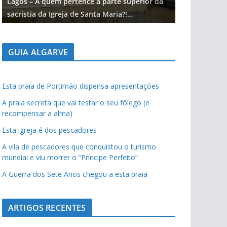
Lagos – A quem pertence a parte superior da
Lagos – A qu
sacristia da Igreja de Santa Maria?!…
sacristia da 
GUIA ALGARVE
Esta praia de Portimão dispensa apresentações
A praia secreta que vai testar o seu fôlego (e
recompensar a alma)
Esta igreja é dos pescadores
A vila de pescadores que conquistou o turismo
mundial e viu morrer o “Príncipe Perfeito”
A Guerra dos Sete Anos chegou a esta praia
ARTIGOS RECENTES