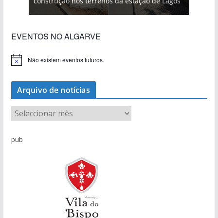
construção nos terrenos da estação de Lagos
EVENTOS NO ALGARVE
Não existem eventos futuros.
A
v
i
s
Arquivo de notícias
o
A
r
q
pub
u
i
v
o
d
e