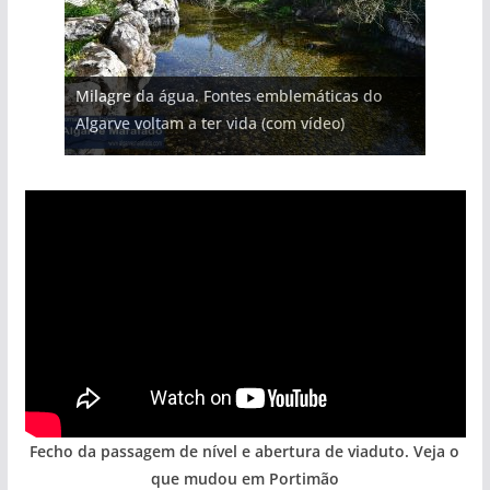
Projeto milionário: investimento de 108
Milagre da água. Fontes emblemáticas do
milhões de euros na construção de dois
Tempestades roubam areia de praias e põem
Foto do dia: uma cidade algarvia que cresceu
Tapas do mar a 3 euros cada. Nova rota
Algarve voltam a ter vida (com vídeo)
hotéis (com vídeo)
arribas em risco no Algarve (com vídeo)
entre redes e fábricas
gastronómica nasce no Algarve
Fecho da passagem de nível e abertura de viaduto. Veja o
que mudou em Portimão