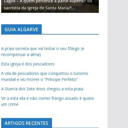
Lagos – A quem pertence a parte superior da
Lagos – A qu
sacristia da Igreja de Santa Maria?!…
sacristia da 
GUIA ALGARVE
A praia secreta que vai testar o seu fôlego (e
recompensar a alma)
Esta igreja é dos pescadores
A vila de pescadores que conquistou o turismo
mundial e viu morrer o “Príncipe Perfeito”
A Guerra dos Sete Anos chegou a esta praia
Vir a esta vila e não comer frango assado é quase
um crime
ARTIGOS RECENTES