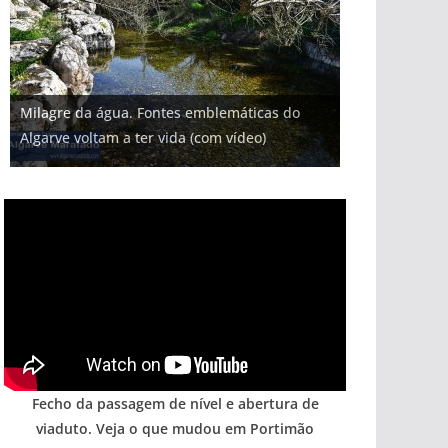
Projeto milionário: investimento de 108
Milagre da água. Fontes emblemáticas do
Tapas do mar a 3 euros cada. Nova rota
Tempestades roubam areia de praias e põem
milhões de euros na construção de dois
Foto do dia: uma cidade algarvia que cresceu
Algarve voltam a ter vida (com vídeo)
gastronómica nasce no Algarve
arribas em risco no Algarve (com vídeo)
hotéis (com vídeo)
entre redes e fábricas
Fecho da passagem de nível e abertura de
viaduto. Veja o que mudou em Portimão