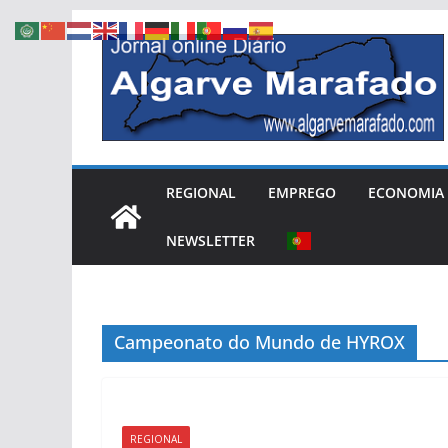
Skip
to
content
REGIONAL
EMPREGO
ECONOMIA
NEWSLETTER
Campeonato do Mundo de HYROX
REGIONAL