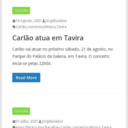
CULTURA
16 Agosto, 2021
JorgeEusebio
Carlão
,
concertos
,
Música
,
Tavira
Carlão atua em Tavira
Carlão vai atuar no próximo sábado, 21 de agosto, no
Parque do Palácio da Galeria, em Tavira. O concerto
inicia-se pelas 22h00.
Read More
CULTURA
31 Julho, 2021
JorgeEusebio
Amor Electro
,
Ana Bacalhau
,
Carlão
,
concertos
,
Música
,
Tavira