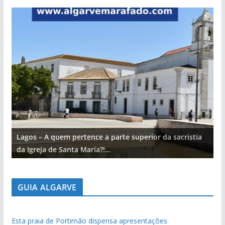
Lagos – A quem pertence a parte superior da sacristia
L
da Igreja de Santa Maria?!…
d
GUIA ALGARVE
Esta praia de Portimão dispensa apresentações