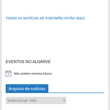
TODAS AS NOTÍCIAS DE PORTIMÃO ESTÃO AQUI
«Estações com Vida» dão origem a excesso de
construção nos terrenos da estação de Lagos
EVENTOS NO ALGARVE
Não existem eventos futuros.
A
v
i
s
Arquivo de notícias
o
A
r