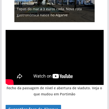
Projeto milionário: investimento de 108
Tapas do mar a 3 euros cada. Nova rota
Milagre da água. Fontes emblemáticas do
Tempestades roubam areia de praias e põem
milhões de euros na construção de dois
Foto do dia: uma cidade algarvia que cresceu
gastronómica nasce no Algarve
Algarve voltam a ter vida (com vídeo)
arribas em risco no Algarve (com vídeo)
hotéis (com vídeo)
entre redes e fábricas
Fecho da passagem de nível e abertura de viaduto. Veja o
que mudou em Portimão