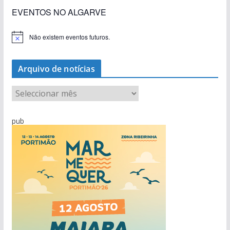
EVENTOS NO ALGARVE
Não existem eventos futuros.
A
v
i
s
Arquivo de notícias
o
A
r
q
pub
u
i
v
o
d
e
n
o