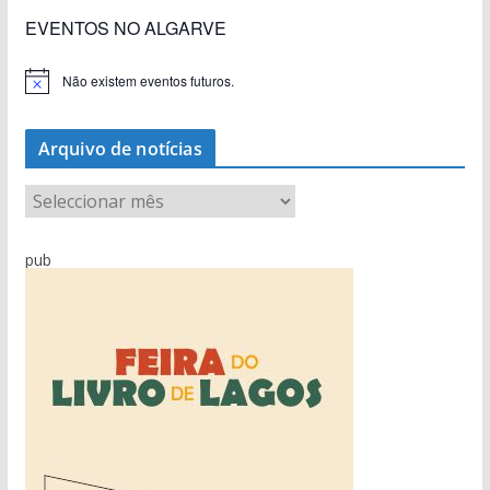
EVENTOS NO ALGARVE
Não existem eventos futuros.
A
v
i
s
Arquivo de notícias
o
A
r
q
pub
u
i
v
o
d
e
n
o