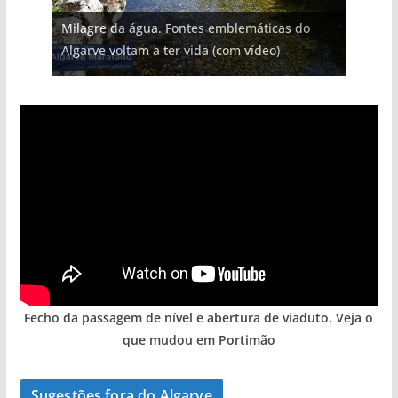
Projeto milionário: investimento de 108
Milagre da água. Fontes emblemáticas do
milhões de euros na construção de dois
Foto do dia: uma cidade algarvia que cresceu
Tapas do mar a 3 euros cada. Nova rota
Tempestades roubam areia de praias e põem
Algarve voltam a ter vida (com vídeo)
hotéis (com vídeo)
entre redes e fábricas
gastronómica nasce no Algarve
arribas em risco no Algarve (com vídeo)
Fecho da passagem de nível e abertura de viaduto. Veja o
que mudou em Portimão
Sugestões fora do Algarve