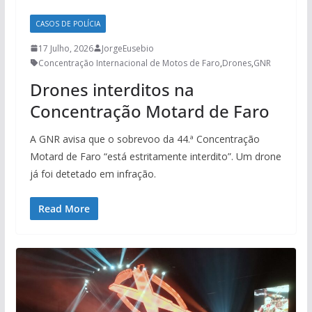
CASOS DE POLÍCIA
17 Julho, 2026
JorgeEusebio
Concentração Internacional de Motos de Faro
,
Drones
,
GNR
Drones interditos na
Concentração Motard de Faro
A GNR avisa que o sobrevoo da 44.ª Concentração
Motard de Faro “está estritamente interdito”. Um drone
já foi detetado em infração.
Read More