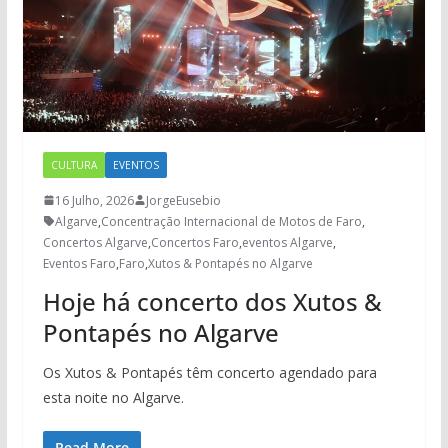
CULTURA
EVENTOS
16 Julho, 2026
JorgeEusebio
Algarve
,
Concentração Internacional de Motos de Faro
,
Concertos Algarve
,
Concertos Faro
,
eventos Algarve
,
Eventos Faro
,
Faro
,
Xutos & Pontapés no Algarve
Hoje há concerto dos Xutos &
Pontapés no Algarve
Os Xutos & Pontapés têm concerto agendado para
esta noite no Algarve.
Read More