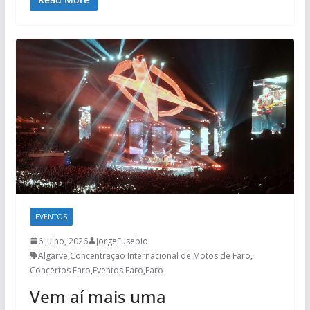
EVENTOS
6 Julho, 2026
JorgeEusebio
Algarve
,
Concentração Internacional de Motos de Faro
,
Concertos Faro
,
Eventos Faro
,
Faro
Vem aí mais uma