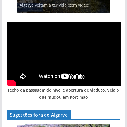
Algarve voltam a ter vida (com vídeo)
arribas em risco no Algarve (com vídeo)
entre redes e fábricas
hotéis (com vídeo)
gastronómica nasce no Algarve
Fecho da passagem de nível e abertura de viaduto. Veja o
que mudou em Portimão
Sugestões fora do Algarve