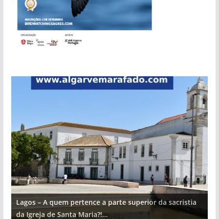
Lagos – A quem pertence a parte superior da sacristia
L
da Igreja de Santa Maria?!…
d