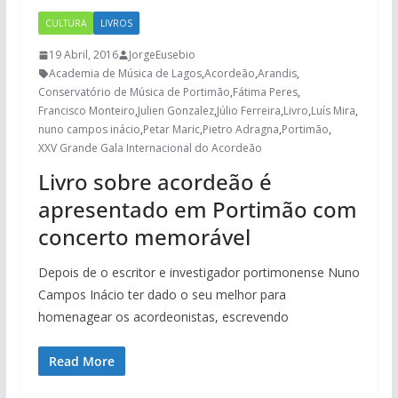
CULTURA
LIVROS
19 Abril, 2016
JorgeEusebio
Academia de Música de Lagos
,
Acordeão
,
Arandis
,
Conservatório de Música de Portimão
,
Fátima Peres
,
Francisco Monteiro
,
Julien Gonzalez
,
Júlio Ferreira
,
Livro
,
Luís Mira
,
nuno campos inácio
,
Petar Maric
,
Pietro Adragna
,
Portimão
,
XXV Grande Gala Internacional do Acordeão
Livro sobre acordeão é
apresentado em Portimão com
concerto memorável
Depois de o escritor e investigador portimonense Nuno
Campos Inácio ter dado o seu melhor para
homenagear os acordeonistas, escrevendo
Read More