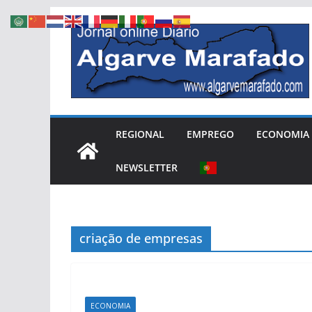
Skip
to
content
REGIONAL
EMPREGO
ECONOMIA
NEWSLETTER
criação de empresas
ECONOMIA