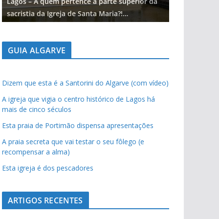
Lagos – A quem pertence a parte superior da
Lagos – A qu
sacristia da Igreja de Santa Maria?!…
sacristia da 
GUIA ALGARVE
Dizem que esta é a Santorini do Algarve (com vídeo)
A igreja que vigia o centro histórico de Lagos há
mais de cinco séculos
Esta praia de Portimão dispensa apresentações
A praia secreta que vai testar o seu fôlego (e
recompensar a alma)
Esta igreja é dos pescadores
ARTIGOS RECENTES