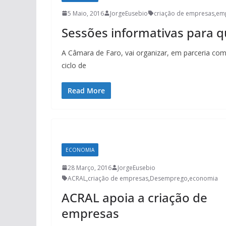
5 Maio, 2016
JorgeEusebio
criação de empresas
,
em
Sessões informativas para 
A Câmara de Faro, vai organizar, em parceria com
ciclo de
Read More
ECONOMIA
28 Março, 2016
JorgeEusebio
ACRAL
,
criação de empresas
,
Desemprego
,
economia
ACRAL apoia a criação de
empresas