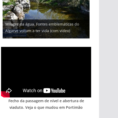
Projeto milionário: investimento de 108
Milagre da água. Fontes emblemáticas do
Tapas do mar a 3 euros cada. Nova rota
Foto do dia: uma cidade algarvia que cresceu
Tempestades roubam areia de praias e põem
milhões de euros na construção de dois
Algarve voltam a ter vida (com vídeo)
gastronómica nasce no Algarve
entre redes e fábricas
arribas em risco no Algarve (com vídeo)
hotéis (com vídeo)
Fecho da passagem de nível e abertura de
viaduto. Veja o que mudou em Portimão