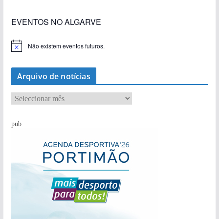
EVENTOS NO ALGARVE
Não existem eventos futuros.
A
v
i
s
Arquivo de notícias
o
A
r
q
pub
u
i
v
o
d
e
n