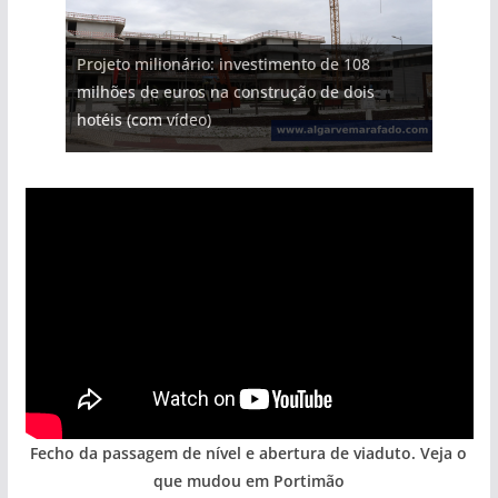
Projeto milionário: investimento de 108
milhões de euros na construção de dois
Tapas do mar a 3 euros cada. Nova rota
Milagre da água. Fontes emblemáticas do
Tempestades roubam areia de praias e põem
Foto do dia: uma cidade algarvia que cresceu
hotéis (com vídeo)
gastronómica nasce no Algarve
Algarve voltam a ter vida (com vídeo)
arribas em risco no Algarve (com vídeo)
entre redes e fábricas
Fecho da passagem de nível e abertura de viaduto. Veja o
que mudou em Portimão