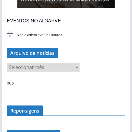
EVENTOS NO ALGARVE
Não existem eventos futuros.
A
v
i
s
Arquivo de notícias
o
A
r
q
pub
u
i
v
o
Reportagens
d
e