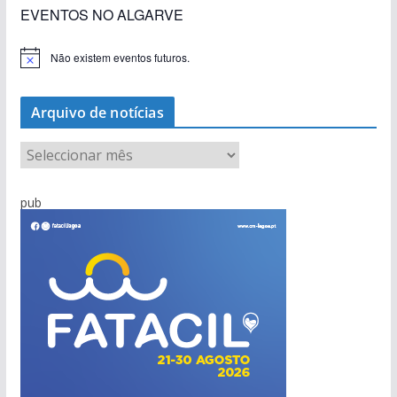
EVENTOS NO ALGARVE
Não existem eventos futuros.
A
v
i
s
Arquivo de notícias
o
A
r
q
pub
u
i
v
o
d
e
n
o
t