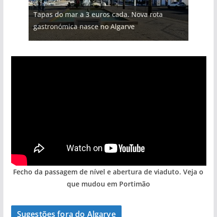
Projeto milionário: investimento de 108
Tapas do mar a 3 euros cada. Nova rota
Tempestades roubam areia de praias e põem
milhões de euros na construção de dois
Milagre da água. Fontes emblemáticas do
Foto do dia: uma cidade algarvia que cresceu
gastronómica nasce no Algarve
arribas em risco no Algarve (com vídeo)
hotéis (com vídeo)
Algarve voltam a ter vida (com vídeo)
entre redes e fábricas
Fecho da passagem de nível e abertura de viaduto. Veja o
que mudou em Portimão
Sugestões fora do Algarve