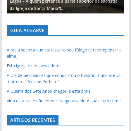
Lagos – A quem pertence a parte superior da sacristia
L
da Igreja de Santa Maria?!…
d
GUIA ALGARVE
A praia secreta que vai testar o seu fôlego (e recompensar a
alma)
Esta igreja é dos pescadores
A vila de pescadores que conquistou o turismo mundial e viu
morrer o “Príncipe Perfeito”
A Guerra dos Sete Anos chegou a esta praia
Vir a esta vila e não comer frango assado é quase um crime
ARTIGOS RECENTES