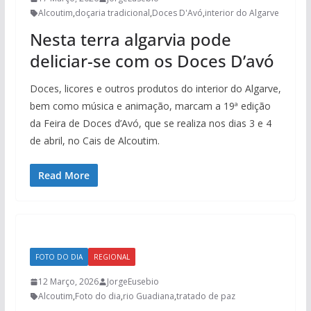
Alcoutim
,
doçaria tradicional
,
Doces D'Avó
,
interior do Algarve
Nesta terra algarvia pode
deliciar-se com os Doces D’avó
Doces, licores e outros produtos do interior do Algarve,
bem como música e animação, marcam a 19ª edição
da Feira de Doces d’Avó, que se realiza nos dias 3 e 4
de abril, no Cais de Alcoutim.
Read More
FOTO DO DIA
REGIONAL
12 Março, 2026
JorgeEusebio
Alcoutim
,
Foto do dia
,
rio Guadiana
,
tratado de paz