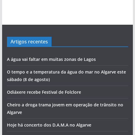
bacalhau
evolução de Alvor
‘roubar’ a Junta de Portimão ao PS
Rocha com escala no Alasca
Cândido Glória
perdida”
povo às assembleias políticas
a
s
Artigos recentes
A água vai faltar em muitas zonas de Lagos
O tempo e a temperatura da água do mar no Algarve este
sábado (8 de agosto)
Odiáxere recebe Festival de Folclore
Cheiro a droga trama jovem em operação de trânsito no
Algarve
Hoje há concerto dos D.A.M.A no Algarve