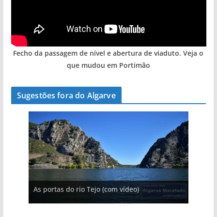
Fecho da passagem de nível e abertura de viaduto. Veja o
que mudou em Portimão
Sugestões fora do Algarve
A aldeia mais portuguesa de Portugal (com
As portas do rio Tejo (com vídeo)
vídeo)
A piscina natural com cascata