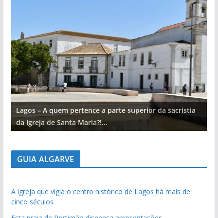
Lagos – A quem pertence a parte superior da sacristia
L
da Igreja de Santa Maria?!…
d
GUIA ALGARVE
A igreja que vigia o centro histórico de Lagos há mais de
cinco séculos
Esta praia de Portimão dispensa apresentações