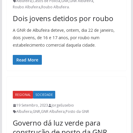
Albufeira
,
Casos de Polícia
,
GNR
,
GNR Albufeira
,
Roubo Albufeira
,
Roubo Albufeira.
Dois jovens detidos por roubo
A GNR de Albufeira deteve, ontem, dia 22 de janeiro,
dois jovens, de 16 e 17 anos, por roubo num
estabelecimento comercial daquela cidade.
Read More
REGIONAL
SOCIEDADE
19 Setembro, 2023
JorgeEusebio
Albufeira
,
GNR
,
GNR Albufeira
,
Posto da GNR
Governo dá luz verde para
construção de posto da GNR