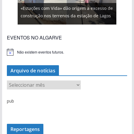
«Estações com Vida» dão origem a excesso de
construção nos terrenos da estação de Lagos
EVENTOS NO ALGARVE
Não existem eventos futuros.
A
v
i
s
Arquivo de notícias
o
A
r
q
pub
u
i
v
o
Reportagens