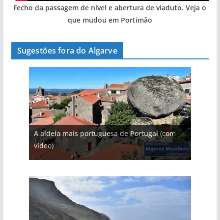
Fecho da passagem de nível e abertura de viaduto. Veja o
que mudou em Portimão
Sugestões fora do Algarve
A aldeia mais portuguesa de Portugal (com
vídeo)
A piscina natural com cascata
As portas do rio Tejo (com vídeo)