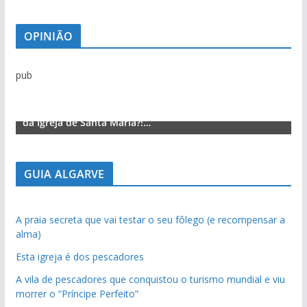
OPINIÃO
pub
Lagos – A quem pertence a parte superior da sacristia
L
da Igreja de Santa Maria?!…
d
GUIA ALGARVE
A praia secreta que vai testar o seu fôlego (e recompensar a
alma)
Esta igreja é dos pescadores
A vila de pescadores que conquistou o turismo mundial e viu
morrer o “Príncipe Perfeito”