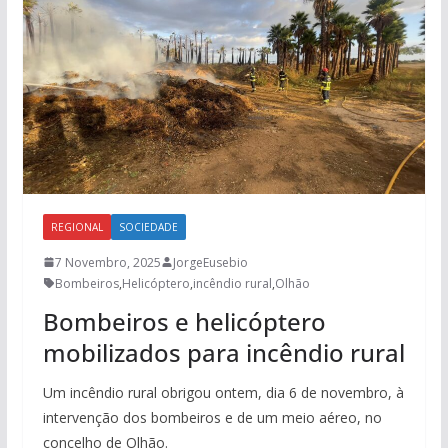
REGIONAL
SOCIEDADE
7 Novembro, 2025
JorgeEusebio
Bombeiros
,
Helicóptero
,
incêndio rural
,
Olhão
Bombeiros e helicóptero
mobilizados para incêndio rural
Um incêndio rural obrigou ontem, dia 6 de novembro, à
intervenção dos bombeiros e de um meio aéreo, no
concelho de Olhão.