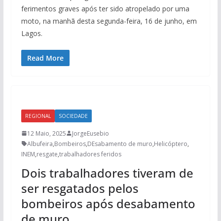
ferimentos graves após ter sido atropelado por uma
moto, na manhã desta segunda-feira, 16 de junho, em
Lagos.
Read More
REGIONAL
SOCIEDADE
12 Maio, 2025
JorgeEusebio
Albufeira
,
Bombeiros
,
DEsabamento de muro
,
Helicóptero
,
INEM
,
resgate
,
trabalhadores feridos
Dois trabalhadores tiveram de
ser resgatados pelos
bombeiros após desabamento
de muro