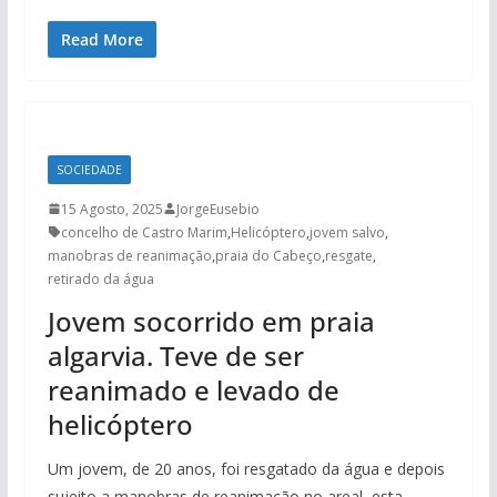
Read More
SOCIEDADE
15 Agosto, 2025
JorgeEusebio
concelho de Castro Marim
,
Helicóptero
,
jovem salvo
,
manobras de reanimação
,
praia do Cabeço
,
resgate
,
retirado da água
Jovem socorrido em praia
algarvia. Teve de ser
reanimado e levado de
helicóptero
Um jovem, de 20 anos, foi resgatado da água e depois
sujeito a manobras de reanimação no areal, esta