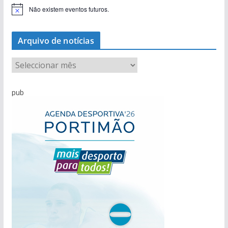
Não existem eventos futuros.
A
v
i
s
Arquivo de notícias
o
A
r
q
pub
u
i
v
o
d
e
n
o
t
í