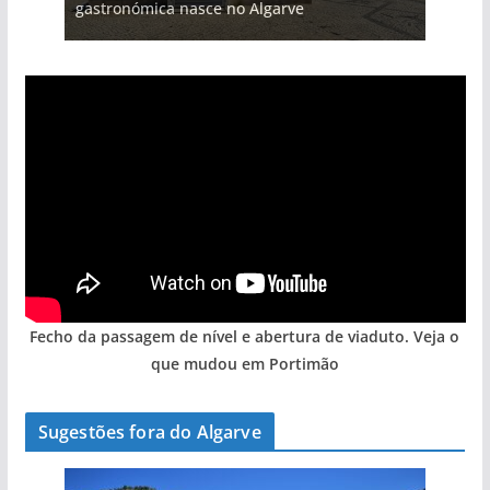
gastronómica nasce no Algarve
arribas em risco no Algarve (com vídeo)
entre redes e fábricas
Algarve voltam a ter vida (com vídeo)
hotéis (com vídeo)
Fecho da passagem de nível e abertura de viaduto. Veja o
que mudou em Portimão
Sugestões fora do Algarve