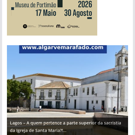
Lagos – A quem pertence a parte superior da sacristia
L
da Igreja de Santa Maria?!…
d