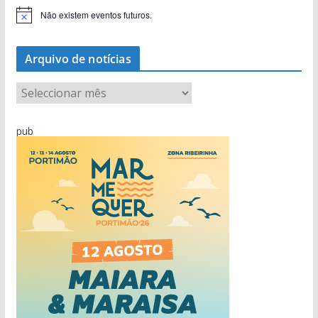
Não existem eventos futuros.
A
v
i
s
Arquivo de notícias
o
A
r
q
pub
u
i
v
o
d
e
n
o
t
í