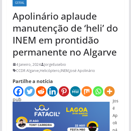
GERAL
Apolinário aplaude
manutenção de ‘heli’ do
INEM em prontidão
permanente no Algarve
4 Janeiro, 2024
JorgeEusebio
CCDR Algarve
,
Helicóptero
,
INEM
,
José Apolinário
Partilhe a notícia
pub
Jos
é
Ap
oli
ná